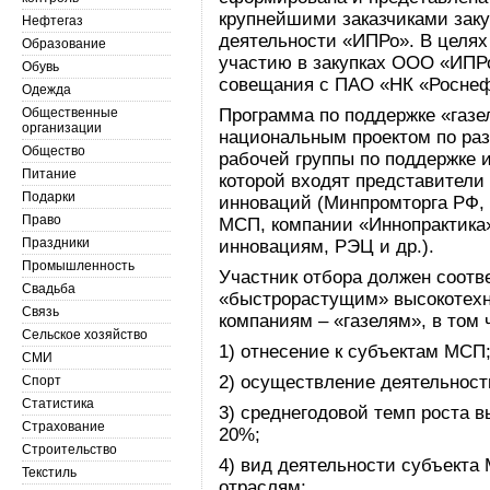
крупнейшими заказчиками зак
Нефтегаз
деятельности «ИПРо». В целях
Образование
участию в закупках ООО «ИПР
Обувь
совещания с ПАО «НК «Роснеф
Одежда
Общественные
Программа по поддержке «газе
организации
национальным проектом по ра
Общество
рабочей группы по поддержке 
Питание
которой входят представители
Подарки
инноваций (Минпромторга РФ,
Право
МСП, компании «Иннопрактика
Праздники
инновациям, РЭЦ и др.).
Промышленность
Участник отбора должен соотв
Свадьба
«быстрорастущим» высокотех
Связь
компаниям – «газелям», в том 
Сельское хозяйство
1) отнесение к субъектам МСП
СМИ
2) осуществление деятельности
Спорт
Статистика
3) среднегодовой темп роста в
Страхование
20%;
Строительство
4) вид деятельности субъекта
Текстиль
отраслям;