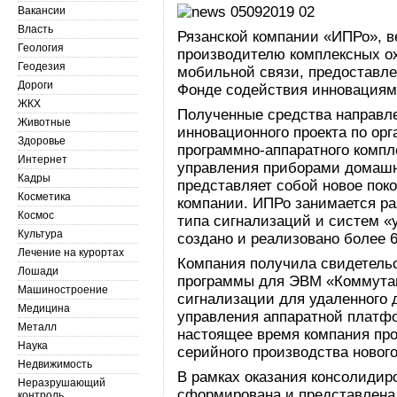
Вакансии
Власть
Рязанской компании «ИПРо», в
Геология
производителю комплексных о
Геодезия
мобильной связи, предоставлен
Дороги
Фонде содействия инновациям
ЖКХ
Полученные средства направл
Животные
инновационного проекта по ор
Здоровье
программно-аппаратного компл
Интернет
управления приборами домашн
Кадры
представляет собой новое пок
Косметика
компании. ИПРо занимается ра
Космос
типа сигнализаций и систем «у
Культура
создано и реализовано более 6
Лечение на курортах
Компания получила свидетельс
Лошади
программы для ЭВМ «Коммута
Машиностроение
сигнализации для удаленного 
Медицина
управления аппаратной платф
Металл
настоящее время компания пр
Наука
серийного производства новог
Недвижимость
В рамках оказания консолиди
Неразрушающий
сформирована и представлен
контроль