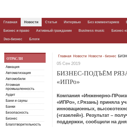
Главная
Новости
Статьи
Интервью
Без комментариев
Бизнес и право
Активный гражданин
Business music
Бизнес-
Эко-бизнес
Блоги
Главная
Новости
Новости - бизнес
БИЗН
ОТРАСЛИ
05 Сен 2019
Авиация
БИЗНЕС-ПОДЪЁМ РЯ
Автоматизация
Автомобили
«ИПРо»
Атомная
промышленность
Аудит
Компания «Инженерно-ПРоиз
Бани и сауны
«ИПРо», г.Рязань) приняла у
Банки
инновационных, высокотехн
Безопасность
(«газелей»). Результат – по
Бизнес
поддержки, сообщили на дн
Благотворительность