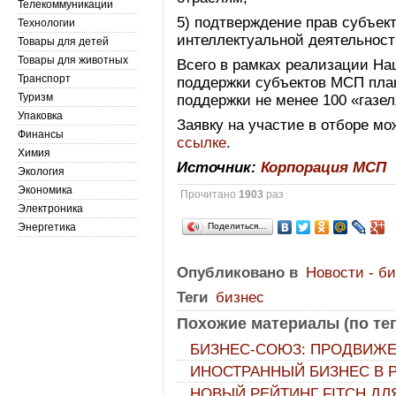
Телекоммуникации
5) подтверждение прав субъек
Технологии
интеллектуальной деятельност
Товары для детей
Товары для животных
Всего в рамках реализации На
Транспорт
поддержки субъектов МСП план
Туризм
поддержки не менее 100 «газел
Упаковка
Заявку на участие в отборе мо
Финансы
ссылке
.
Химия
Источник:
Корпорация МСП
Экология
Экономика
Прочитано
1903
раз
Электроника
Энергетика
Поделиться…
Опубликовано в
Новости - б
Теги
бизнес
Похожие материалы (по тег
БИЗНЕС-СОЮЗ: ПРОДВИЖ
ИНОСТРАННЫЙ БИЗНЕС В Р
НОВЫЙ РЕЙТИНГ FITCH ДЛ