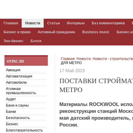
Главная
Новости
Статьи
Интервью
Без комментариев
Бизнес и право
Активный гражданин
Business music
Бизнес-
Эко-бизнес
Блоги
Главная
Новости
Новости - строительст
ОТРАСЛИ
ДЛЯ МЕТРО
Авиация
17 Май 2019
Автоматизация
ПОСТАВКИ СТРОЙМА
Автомобили
МЕТРО
Атомная
промышленность
Аудит
Материалы ROCKWOOL исполь
Бани и сауны
реконструкции станций Моск
Банки
мая датский производитель, 
Безопасность
Бизнес
России.
Благотворительность