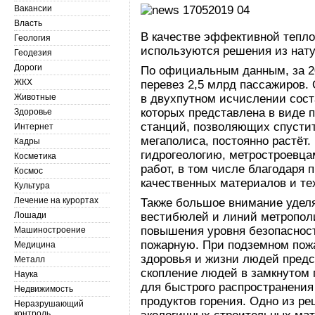
Вакансии
Власть
В качестве эффективной тепло
Геология
используются решения из на
Геодезия
Дороги
По официальным данным, за 2
ЖКХ
перевез 2,5 млрд пассажиров.
Животные
в двухпутном исчислении сост
которых представлена в виде 
Здоровье
станций, позволяющих спустит
Интернет
мегаполиса, постоянно растёт
Кадры
гидрогеологию, метростроевца
Косметика
работ, в том числе благодаря
Космос
качественных материалов и те
Культура
Лечение на курортах
Также большое внимание уделя
Лошади
вестибюлей и линий метропол
повышения уровня безопасност
Машиностроение
пожарную. При подземном пож
Медицина
здоровья и жизни людей предс
Металл
скопление людей в замкнутом 
Наука
для быстрого распространения
Недвижимость
продуктов горения. Одно из р
Неразрушающий
контроль