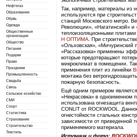
экологичных строительных мат
Нефтегаз
Так, например, материалы из
Образование
используются при строительст
Обувь
станций Московского метро. 
Одежда
Революции», «Нагатинской» и
Общественные
теплоизоляционными плитам
организации
Н ОПТИМА
. При строительств
Общество
«Ольховская», «Мичуринский п
Питание
«Рассказовка» применены эф
Подарки
которые предотвращают потер
Право
микроклимат в помещении. Та
Праздники
применения плит из линейки
В
Промышленность
монтажа без ветрогидрозащиты
Свадьба
пожарную безопасность.
Связь
Ещё одним примером является
Сельское хозяйство
«Некрасовка» в одноименном п
СМИ
использована огнезащита вен
Спорт
CONLIT от ROCKWOOL. Данное
Статистика
огнестойкости стальных констр
Страхование
зависимости от приведенной 
Строительство
применяемого материала.
Текстиль
Источник и фото:
ROCKWO