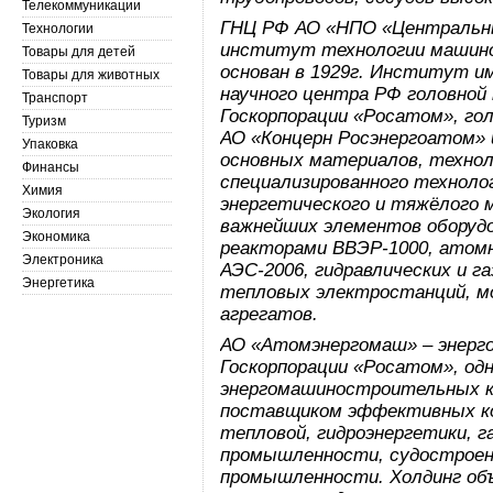
Телекоммуникации
ГНЦ РФ АО «НПО «Центральны
Технологии
институт технологии машин
Товары для детей
основан в 1929г. Институт 
Товары для животных
научного центра РФ головной
Транспорт
Госкорпорации «Росатом», го
Туризм
АО «Концерн Росэнергоатом» 
Упаковка
основных материалов, технол
Финансы
специализированного технолог
Химия
энергетического и тяжёлого 
Экология
важнейших элементов оборудо
Экономика
реакторами ВВЭР-1000, атомн
Электроника
АЭС-2006, гидравлических и г
Энергетика
тепловых электростанций, м
агрегатов.
АО «Атомэнергомаш» – энерг
Госкорпорации «Росатом», одн
энергомашиностроительных к
поставщиком эффективных ко
тепловой, гидроэнергетики, 
промышленности, судостроени
промышленности. Холдинг об