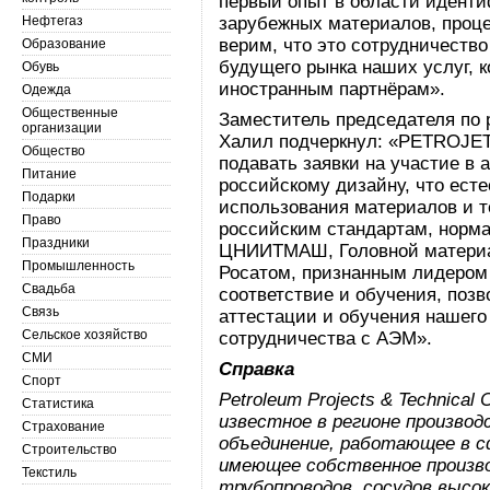
первый опыт в области иденти
Нефтегаз
зарубежных материалов, проце
верим, что это сотрудничеств
Образование
будущего рынка наших услуг,
Обувь
иностранным партнёрам».
Одежда
Общественные
Заместитель председателя по
организации
Халил подчеркнул: «PETROJET
Общество
подавать заявки на участие в
Питание
российскому дизайну, что ест
Подарки
использования материалов и 
Право
российским стандартам, норм
Праздники
ЦНИИТМАШ, Головной материа
Промышленность
Росатом, признанным лидером
Свадьба
соответствие и обучения, поз
Связь
аттестации и обучения нашего
Сельское хозяйство
сотрудничества с АЭМ».
СМИ
Справка
Спорт
Petroleum Projects & Technical C
Статистика
известное в регионе произво
Страхование
объединение, работающее в с
Строительство
имеющее собственное произв
Текстиль
трубопроводов, сосудов высок