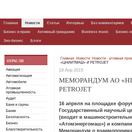
Главная
Новости
Статьи
Интервью
Без комментариев
Бизнес и право
Активный гражданин
Business music
Бизнес-
Эко-бизнес
Блоги
Главная
Новости
Новости - атомная пр
ОТРАСЛИ
«ЦНИИТМАШ» И PETROJET
Авиация
18 Апр 2019
Автоматизация
МЕМОРАНДУМ АО «Н
Автомобили
PETROJET
Атомная
промышленность
Аудит
16 апреля на площадке фору
Бани и сауны
Государственный научный 
Банки
(входит в машиностроительн
Безопасность
Бизнес
«Атомэнергомаш») и компани
Благотворительность
Меморандум о взаимопониман