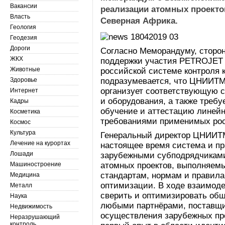
Вакансии
реализации атомных проекто
Власть
Северная Африка.
Геология
Геодезия
Дороги
Согласно Меморандуму, сторо
ЖКХ
поддержки участия PETROJET 
Животные
российской системе контроля 
Здоровье
подразумевается, что ЦНИИТМ
организует соответствующую 
Интернет
и оборудования, а также треб
Кадры
обучение и аттестацию линейн
Косметика
требованиями применимых росс
Космос
Культура
Генеральный директор ЦНИИТ
Лечение на курортах
настоящее время система и пр
Лошади
зарубежными субподрядчиками
Машиностроение
атомных проектов, выполняем
стандартам, нормам и правила
Медицина
оптимизации. В ходе взаимод
Металл
сверить и оптимизировать об
Наука
любыми партнёрами, поставщ
Недвижимость
осуществления зарубежных пр
Неразрушающий
контроль