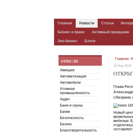
Главная
Новости
Статьи
Интер
Бизнес и право
Активный гражданин
Эко-бизнес
Блоги
Главная
Н
ОТРАСЛИ
16 Апр 2019
Авиация
ОТКРЫ
Автоматизация
Автомобили
Глава Рес
Атомная
Александр
промышленность
г.Назрани
Аудит
Бани и сауны
Банки
Новый цент
кровельных
Безопасность
мебелью. Б
Бизнес
отделочных
составляет
Благотворительность