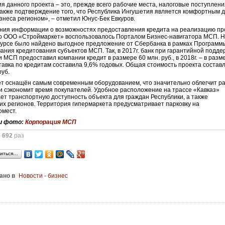
я данного проекта – это, прежде всего рабочие места, налоговые поступлени
также подтверждение того, что Республика Ингушетия является комфортным 
знеса регионом», – отметил Юнус-Бек Евкуров.
ния информации о возможностях предоставления кредита на реализацию пр
о ООО «Строймаркет» воспользовалось Порталом Бизнес-навигатора МСП. 
урсе было найдено выгодное предложение от Сбербанка в рамках Программ
ания кредитования субъектов МСП. Так, в 2017г. банк при гарантийной подде
 МСП предоставил компании кредит в размере 60 млн. руб., в 2018г. – в разм
Ставка по кредитам составила 9,6% годовых. Общая стоимость проекта состав
руб.
т оснащён самым современным оборудованием, что значительно облегчит р
и сэкономит время покупателей. Удобное расположение на трассе «Кавказ»
ет транспортную доступность объекта для граждан Республики, а также
х регионов. Территория гипермаркета предусматривает парковку на
омест.
и фото:
Корпорация МСП
о
692
раз
иться…
ано в
Новости - бизнес