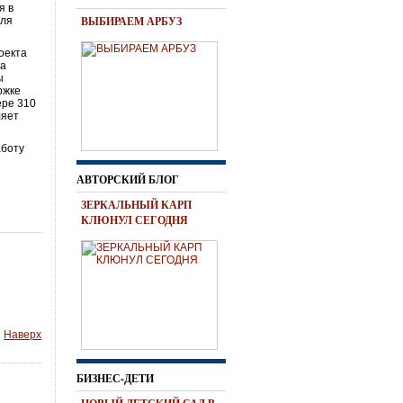
я в
ВЫБИРАЕМ АРБУЗ
для
оекта
На
ы
ржке
ере 310
ляет
аботу
АВТОРСКИЙ БЛОГ
ЗЕРКАЛЬНЫЙ КАРП
КЛЮНУЛ СЕГОДНЯ
Наверх
БИЗНЕС-ДЕТИ