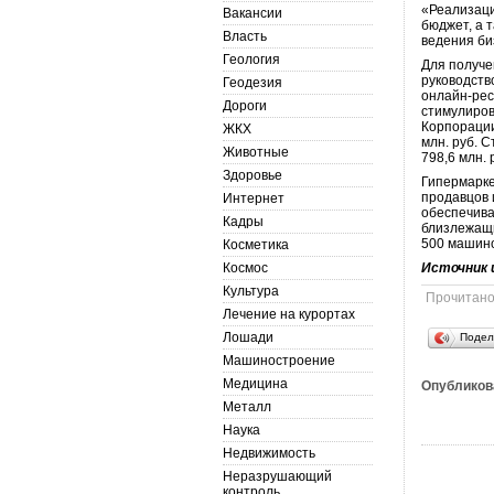
«Реализаци
Вакансии
бюджет, а 
Власть
ведения би
Геология
Для получе
руководств
Геодезия
онлайн-рес
Дороги
стимулиров
Корпорации
ЖКХ
млн. руб. 
Животные
798,6 млн. 
Здоровье
Гипермарке
продавцов 
Интернет
обеспечива
Кадры
близлежащи
500 машин
Косметика
Космос
Источник 
Культура
Прочитан
Лечение на курортах
Лошади
Подел
Машиностроение
Медицина
Опубликов
Металл
Наука
Недвижимость
Неразрушающий
контроль