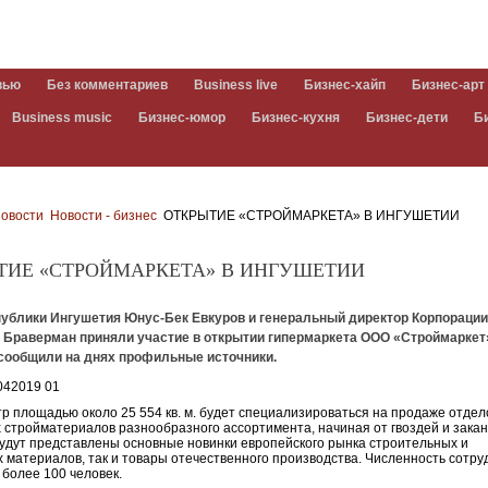
вью
Без комментариев
Business live
Бизнес-хайп
Бизнес-арт
Business music
Бизнес-юмор
Бизнес-кухня
Бизнес-дети
Б
овости
Новости - бизнес
ОТКРЫТИЕ «СТРОЙМАРКЕТА» В ИНГУШЕТИИ
ТИЕ «СТРОЙМАРКЕТА» В ИНГУШЕТИИ
публики Ингушетия Юнус-Бек Евкуров и генеральный директор Корпораци
 Браверман приняли участие в открытии гипермаркета ООО «Строймаркет
, сообщили на днях профильные источники.
р площадью около 25 554 кв. м. будет специализироваться на продаже отдел
 стройматериалов разнообразного ассортимента, начиная от гвоздей и зака
удут представлены основные новинки европейского рынка строительных и
 материалов, так и товары отечественного производства. Численность сотру
 более 100 человек.