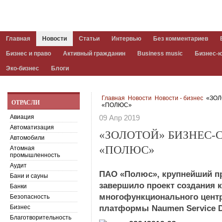
Главная
Новости
Статьи
Интервью
Без комментариев
Бизнес и право
Активный гражданин
Business music
Бизнес-
Эко-бизнес
Блоги
Главная
Новости
Новости - бизнес
«ЗОЛ
ОТРАСЛИ
«ПОЛЮС»
Авиация
09 Апр 2019
Автоматизация
«ЗОЛОТОЙ» БИЗНЕС-
Автомобили
«ПОЛЮС»
Атомная
промышленность
Аудит
ПАО «Полюс», крупнейший пр
Бани и сауны
завершило проект создания 
Банки
многофункционального центр
Безопасность
Бизнес
платформы Naumen Service D
Благотворительность