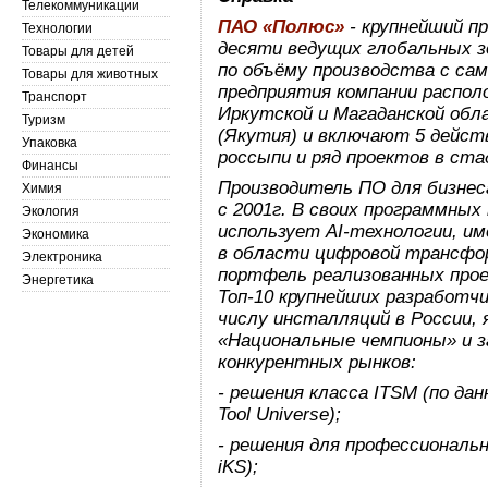
Телекоммуникации
ПАО «Полюс»
- крупнейший пр
Технологии
десяти ведущих глобальных 
Товары для детей
по объёму производства с са
Товары для животных
предприятия компании распол
Транспорт
Иркутской и Магаданской обл
Туризм
(Якутия) и включают 5 дейст
Упаковка
россыпи и ряд проектов в ст
Финансы
Производитель ПО для бизнес
Химия
с 2001г. В своих программных
Экология
использует AI-технологии, и
Экономика
в области цифровой трансфор
Электроника
портфель реализованных про
Энергетика
Топ-10 крупнейших разработчи
числу инсталляций в России,
«Национальные чемпионы» и з
конкурентных рынков:
- решения класса ITSM (по да
Tool Universe);
- решения для профессиональ
iKS);