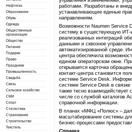
управления изменениями, упр
работами. Разработаны и внед
Нефтегаз
устанавливающие единые прав
Образование
направлениям.
Обувь
Одежда
Возможности Naumen Service D
Общественные
систему в существующую ИТ-и
организации
реализованных интеграций об
Общество
данными и сквозное управлени
Питание
автоматизированной среде. Ин
Подарки
центра обеспечила возможност
Право
едином операторском окне. Пр
Праздники
открывается карточка обращен
Промышленность
контакт-центра становится пол
Свадьба
системе Service Desk. Информ
Связь
системе Service Desk в связк
Сельское хозяйство
также тесно взаимодействует 
числе со службой каталогов Ac
СМИ
справочной информации.
Спорт
Статистика
В планах «МФЦ «Полюс» – дал
Страхование
масштабирование системы для
Строительство
бизнес-процессами предоставл
Текстиль
Справка