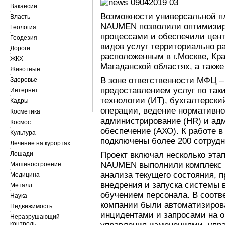
Вакансии
Возможности универсальной п
Власть
NAUMEN позволили оптимизир
Геология
процессами и обеспечили цен
Геодезия
видов услуг территориально 
Дороги
расположенным в г.Москве, Кра
ЖКХ
Магаданской областях, а также
Животные
В зоне ответственности МФЦ –
Здоровье
предоставлением услуг по та
Интернет
технологии (ИТ), бухгалтерски
Кадры
операции, ведение нормативн
Косметика
администрирование (HR) и ад
Космос
обеспечение (АХО). К работе 
Культура
подключены более 200 сотруд
Лечение на курортах
Лошади
Проект включал несколько эта
NAUMEN выполнили комплекс р
Машиностроение
анализа текущего состояния, п
Медицина
внедрения и запуска системы
Металл
обучением персонала. В соот
Наука
компании были автоматизиров
Недвижимость
инцидентами и запросами на о
Неразрушающий
контроль