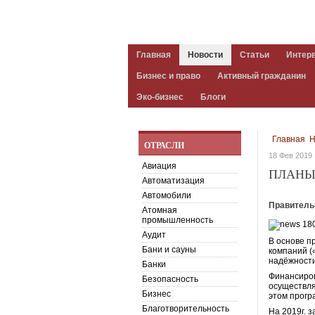
Главная
Новости
Статьи
Интер
Бизнес и право
Активный гражданин
Эко-бизнес
Блоги
Главная
Н
ОТРАСЛИ
18 Фев 2019
Авиация
ПЛАНЫ 
Автоматизация
Автомобили
Правительс
Атомная
промышленность
Аудит
В основе п
Бани и сауны
компаний (
надёжности
Банки
Финансиров
Безопасность
осуществля
Бизнес
этом прогр
Благотворительность
На 2019г. 