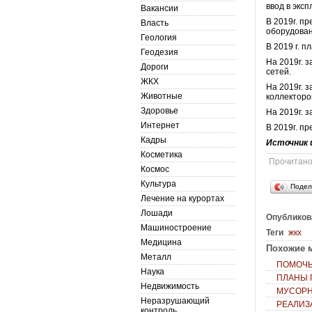
ввод в экс
Вакансии
В 2019г. п
Власть
оборудован
Геология
В 2019 г. 
Геодезия
На 2019г. 
Дороги
сетей.
ЖКХ
На 2019г. 
Животные
коллекторо
Здоровье
На 2019г. 
Интернет
В 2019г. п
Кадры
Источник 
Косметика
Прочитан
Космос
Культура
Подел
Лечение на курортах
Лошади
Опубликов
Машиностроение
Теги
жкх
Медицина
Похожие м
Металл
ПОМОЧЬ
Наука
ПЛАНЫ 
Недвижимость
МУСОРН
Неразрушающий
РЕАЛИЗ
контроль