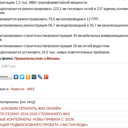
плуатацию 1,2 тыс. МВА трансформаторной мощности.
редполагается реконструировать 122,1 км тепловых сетей и 137 единиц основ
ия.
планируется реконструировать 75,5 км газопроводов и 12 ГРП.
запланирована реконструкция 56,7 км водопроводной и 35,7 км канализационн
запланировано строительство/реконструкция 35 км кабельных коммуникацион
в.
запланировано строительство/реконструкция 20 км сетей водостока.
редполагается установить 16,5 тыс. новых осветительных приборов.
и фото:
Правительство г.Москвы
о
1357
раз
иться…
ано в
Новости - ЖКХ
атериалы (по тегу)
 БЛИЗКИМ ОПЛАТИТЬ ЖКХ ОНЛАЙН
ПО СЕЗОНУ 2019-2020 СТОЛИЧНОГО ЖКХ
ЫЕ КОНТЕЙНЕРЫ: НОВЫ ПРАВИЛА С 2019г.
АЦИЯ ПОДМОСКОВНОГО ПРОЕКТА «ЧИСТАЯ ВОДА»