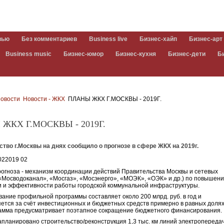
вью
Без комментариев
Business live
Бизнес-хайп
Бизнес-арт
Business music
Бизнес-юмор
Бизнес-кухня
Бизнес-дети
Б
овости
Новости - ЖКХ
ПЛАНЫ ЖКХ Г.МОСКВЫ - 2019Г.
ЖКХ Г.МОСКВЫ - 2019Г.
тво г.Москвы на днях сообщило о прогнозе в сфере ЖКХ на 2019г.
рогноза - механизм координации действий Правительства Москвы и сетевых
«Мосводоканал», «Мосгаз», «Мосэнерго», «МОЭК», «ОЭК» и др.) по повышен
 и эффективности работы городской коммунальной инфраструктуры.
ание профильной программы составляет около 200 млрд. руб. в год и
ется за счёт инвестиционных и бюджетных средств примерно в равных долях
амма предусматривает поэтапное сокращение бюджетного финансирования.
запланировано строительство/реконструкция 1,3 тыс. км линий электропереда