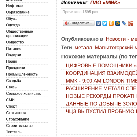
Источник:
ПАО «ММК»
Нефтегаз
Прочитано
1595
раз
Образование
Обувь
Поделиться…
Одежда
Общественные
организации
Опубликовано в
Новости - м
Общество
Теги
металл
Магнитогорский 
Питание
Подарки
Похожие материалы (по тег
Право
ЦИФРОВЫЕ ПОМОЩНИКИ «
Праздники
КООРДИНАЦИЯ ВЗАИМОДЕЙ
Промышленность
ММК - 9:00 АМ LONDON TIM
Свадьба
Связь
РАСШИРЕНИЕ МЕТАЛЛ-СПЕ
Сельское хозяйство
НОВЫЕ РЕКОРДЫ ПРОКАТНО
СМИ
ДАННЫЕ ПО ДОБЫЧЕ ЗОЛОТ
Спорт
ЧЦЗ ВЫПУСТИЛ ПРОБНУЮ
Статистика
Страхование
Строительство
Текстиль