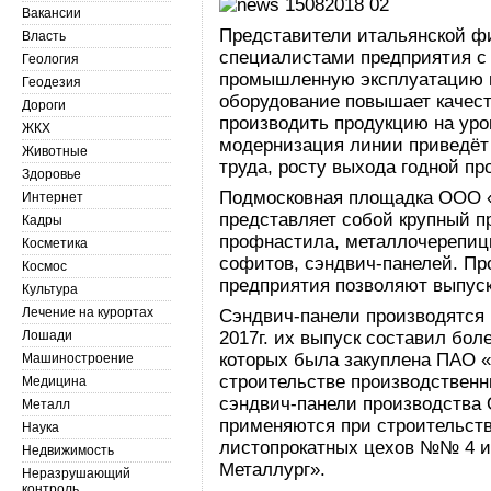
Вакансии
Представители итальянской 
Власть
специалистами предприятия с 
Геология
промышленную эксплуатацию н
Геодезия
оборудование повышает качест
Дороги
производить продукцию на уро
ЖКХ
модернизация линии приведёт
Животные
труда, росту выхода годной п
Здоровье
Подмосковная площадка ООО «
Интернет
представляет собой крупный п
Кадры
профнастила, металлочерепицы
Косметика
софитов, сэндвич-панелей. П
Космос
предприятия позволяют выпуска
Культура
Лечение на курортах
Сэндвич-панели производятся н
Лошади
2017г. их выпуск составил боле
которых была закуплена ПАО 
Машиностроение
строительстве производственн
Медицина
сэндвич-панели производства
Металл
применяются при строительств
Наука
листопрокатных цехов №№ 4 и 
Недвижимость
Металлург».
Неразрушающий
контроль