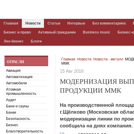
Главная
Новости
Статьи
Интервью
Без комментариев
Бизнес и право
Активный гражданин
Business music
Бизнес-
Эко-бизнес
Блоги
Главная
Новости
Новости - металл
МОД
ОТРАСЛИ
ММК
Авиация
15 Авг 2018
Автоматизация
МОДЕРНИЗАЦИЯ ВЫ
Автомобили
ПРОДУКЦИИ ММК
Атомная
промышленность
Аудит
На производственной площа
Бани и сауны
г.Щёлково (Московская обла
Банки
модернизации линии по прои
Безопасность
Бизнес
сообщила на днях компания.
Благотворительность