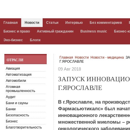
Главная
Новости
Статьи
Интервью
Без комментариев
Бизнес и право
Активный гражданин
Business music
Бизнес-
Эко-бизнес
Блоги
Главная
Новости
Новости - медицина
ЗА
ОТРАСЛИ
Г.ЯРОСЛАВЛЕ
Авиация
09 Авг 2018
Автоматизация
ЗАПУСК ИННОВАЦИО
Автомобили
Г.ЯРОСЛАВЛЕ
Атомная
промышленность
Аудит
В г.Ярославле, на производ
Бани и сауны
Фармасьютикалс» был начат
Банки
инновационного лекарственн
Безопасность
Бизнес
множественной миеломы – р
Благотворительность
онкологического заболевани