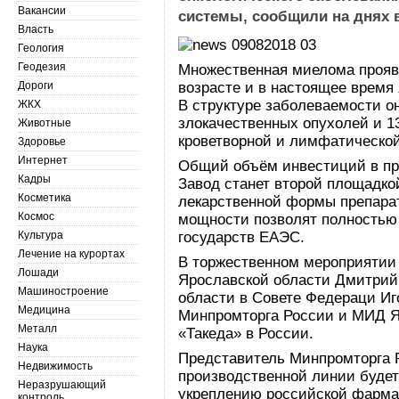
Вакансии
системы, сообщили на днях в
Власть
Геология
Геодезия
Множественная миелома прояв
Дороги
возрасте и в настоящее время
В структуре заболеваемости о
ЖКХ
злокачественных опухолей и 1
Животные
кроветворной и лимфатической
Здоровье
Интернет
Общий объём инвестиций в про
Кадры
Завод станет второй площадко
Косметика
лекарственной формы препара
Космос
мощности позволят полностью 
Культура
государств ЕАЭС.
Лечение на курортах
В торжественном мероприятии 
Лошади
Ярославской области Дмитрий
Машиностроение
области в Совете Федераци Иг
Медицина
Минпромторга России и МИД Я
Металл
«Такеда» в России.
Наука
Представитель Минпромторга Р
Недвижимость
производственной линии буде
Неразрушающий
укреплению российской фарма
контроль