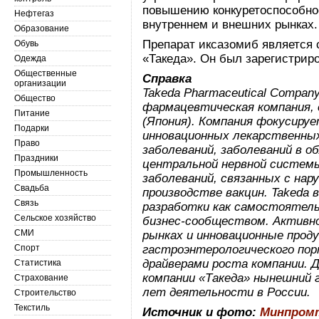
повышению конкуретоспособно
Нефтегаз
внутреннем и внешних рынках.
Образование
Препарат иксазомиб является 
Обувь
«Такеда». Он был зарегистриро
Одежда
Общественные
Справка
организации
Takeda Pharmaceutical Company
Общество
фармацевтическая компания, 
Питание
(Япония). Компания фокусируе
Подарки
инновационных лекарственных
Право
заболеваний, заболеваний в 
Праздники
центральной нервной системы
Промышленность
заболеваний, связанных с на
Свадьба
производстве вакцин. Takeda 
Связь
разработки как самостоятель
Сельское хозяйство
бизнес-сообществом. Активн
СМИ
рынках и инновационные прод
Спорт
гастроэнтерологического по
драйверами роста компании. 
Статистика
компании «Такеда» нынешний 
Страхование
лет деятельности в России.
Строительство
Текстиль
Источник и фото:
Минпром