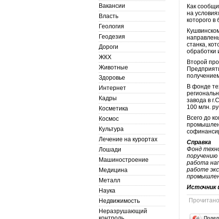
Вакансии
Как сообщи
на услови
Власть
которого в
Геология
Кушвинском
Геодезия
направлены
станка, ко
Дороги
обработки 
ЖКХ
Второй про
Животные
Предприяти
получением
Здоровье
В фонде те
Интернет
региональн
Кадры
завода в г
100 млн. ру
Косметика
Всего до к
Космос
промышлен
Культура
софинансир
Лечение на курортах
Справка
Фонд техн
Лошади
поручению 
Машиностроение
работа на
работе эк
Медицина
промышлен
Металл
Источник 
Наука
Прочитан
Недвижимость
Неразрушающий
контроль
Подел