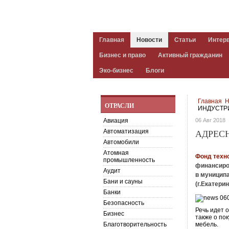
Главная
Новости
Статьи
Интер
Бизнес и право
Активный гражданин
Эко-бизнес
Блоги
Главная
Н
ОТРАСЛИ
ИНДУСТР
Авиация
06 Авг 2018
Автоматизация
АДРЕС
Автомобили
Атомная
Фонд техн
промышленность
финансиро
Аудит
в муницип
Бани и сауны
(г.Екатерин
Банки
Безопасность
Речь идет 
Бизнес
также о по
Благотворительность
мебель.