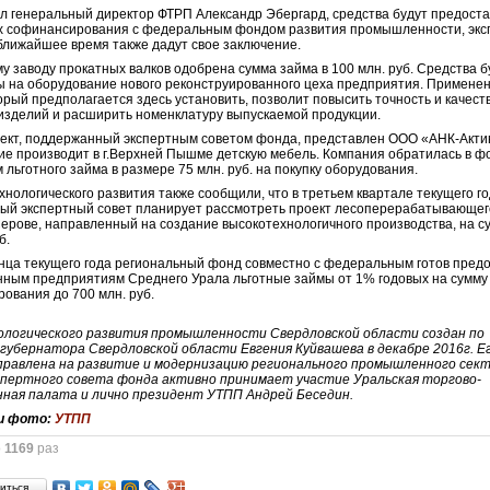
л генеральный директор ФТРП Александр Эбергард, средства будут предост
ях софинансирования с федеральным фондом развития промышленности, эк
 ближайшее время также дадут свое заключение.
у заводу прокатных валков одобрена сумма займа в 100 млн. руб. Средства б
 на оборудование нового реконструированного цеха предприятия. Примене
торый предполагается здесь установить, позволит повысить точность и качест
изделий и расширить номенклатуру выпускаемой продукции.
ект, поддержанный экспертным советом фонда, представлен ООО «АНК-Акти
е производит в г.Верхней Пышме детскую мебель. Компания обратилась в ф
 льготного займа в размере 75 млн. руб. на покупку оборудования.
хнологического развития также сообщили, что в третьем квартале текущего г
ый экспертный совет планирует рассмотреть проект лесоперерабатывающег
.Серове, направленный на создание высокотехнологичного производства, на с
б.
онца текущего года региональный фонд совместно с федеральным готов пред
ным предприятиям Среднего Урала льготные займы от 1% годовых на сумму
ования до 700 млн. руб.
ологического развития промышленности Свердловской области создан по
губернатора Свердловской области Евгения Куйвашева в декабре 2016г. Е
правлена на развитие и модернизацию регионального промышленного сект
спертного совета фонда активно принимает участие Уральская торгово-
ная палата и лично президент УТПП Андрей Беседин.
и фото:
УТПП
о
1169
раз
иться…