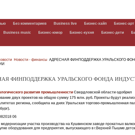
вью
Без комментариев
Business live
Бизнес-хайп
Бизнес-арт
Business music
Бизнес-юмор
Бизнес-кухня
Бизнес-дети
Б
овости
Новости - финансы
АДРЕСНАЯ ФИНПОДДЕРЖКА УРАЛЬСКОГО ФО
ИИ
НАЯ ФИНПОДДЕРЖКА УРАЛЬСКОГО ФОНДА ИНДУС
ологического развития промышленности
Свердловской области одобрил
вание двух проектов на общую сумму 175 млн. руб. Проекты будут реали
алитетах региона, сообщила на днях Уральская торгово-промышленная па
бург).
о модернизации участка производства на Кушвинском заводе прокатных валков
купке оборудования для предприятия, выпускающего в г.Верхней Пышме детс