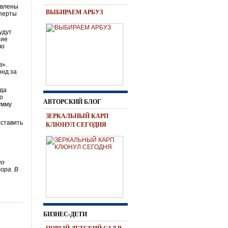
авлены
ВЫБИРАЕМ АРБУЗ
сперты
удут
ние
во
в».
онд за
ода
о
АВТОРСКИЙ БЛОГ
умму
ЗЕРКАЛЬНЫЙ КАРП
оставить
КЛЮНУЛ СЕГОДНЯ
го
ора. В
БИЗНЕС-ДЕТИ