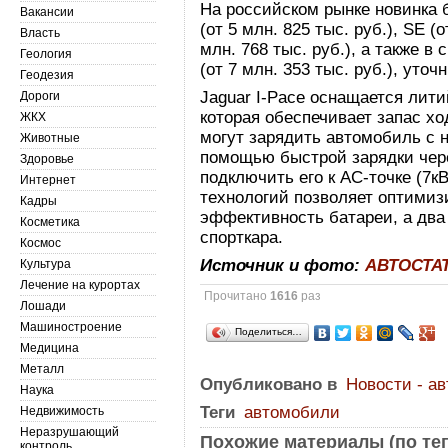
На российском рынке новинка 
Вакансии
(от 5 млн. 825 тыс. руб.), SE (
Власть
млн. 768 тыс. руб.), а также в
Геология
(от 7 млн. 353 тыс. руб.), уто
Геодезия
Jaguar I-Pace оснащается лити
Дороги
которая обеспечивает запас хо
ЖКХ
могут зарядить автомобиль с н
Животные
помощью быстрой зарядки чере
Здоровье
подключить его к AC-точке (7к
Интернет
технологий позволяет оптимиз
Кадры
эффективность батареи, а два
Косметика
спорткара.
Космос
Источник и фото:
АВТОСТА
Культура
Лечение на курортах
Прочитано
1616
раз
Лошади
Машиностроение
Поделиться…
Медицина
Металл
Опубликовано в
Новости - а
Наука
Теги
автомобили
Недвижимость
Неразрушающий
Похожие материалы (по тег
контроль