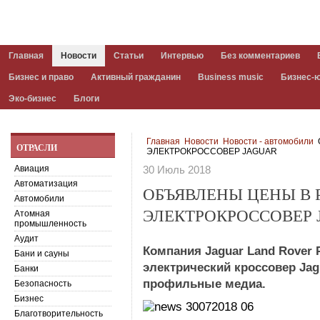
Главная
Новости
Статьи
Интервью
Без комментариев
Бизнес и право
Активный гражданин
Business music
Бизнес-
Эко-бизнес
Блоги
Главная
Новости
Новости - автомобили
ОТРАСЛИ
ЭЛЕКТРОКРОССОВЕР JAGUAR
Авиация
30 Июль 2018
Автоматизация
ОБЪЯВЛЕНЫ ЦЕНЫ В 
Автомобили
ЭЛЕКТРОКРОССОВЕР
Атомная
промышленность
Аудит
Компания Jaguar Land Rover
Бани и сауны
электрический кроссовер Jag
Банки
профильные медиа.
Безопасность
Бизнес
Благотворительность