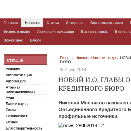
Главная
Новости
Статьи
Интервью
Без комментариев
Бизнес и право
Активный гражданин
Business music
Бизнес-
Эко-бизнес
Блоги
Главная
Новости
Новости - кадры
НОВЫЙ
ОТРАСЛИ
БЮРО
Авиация
28 Июнь 2018
Автоматизация
НОВЫЙ И.О. ГЛАВЫ 
Автомобили
КРЕДИТНОГО БЮРО
Атомная
промышленность
Аудит
Николай Мясников назначен и
Бани и сауны
Объединённого Кредитного 
Банки
профильные источники.
Безопасность
Бизнес
Благотворительность