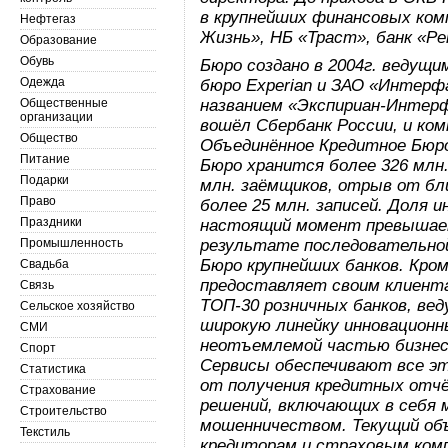
в крупнейших финансовых ком
Нефтегаз
Жизнь», НБ «Траст», банк «Ре
Образование
Обувь
Бюро создано в 2004г. ведущ
Одежда
бюро Experian и ЗАО «Интерфа
Общественные
названием «Экспириан-Интерфа
организации
вошёл Сбербанк России, и ком
Общество
Объединённое Кредитное Бюро
Питание
Бюро хранится более 326 млн.
Подарки
млн. заёмщиков, отрыв от б
Право
более 25 млн. записей. Доля
Праздники
настоящий момент превышае
Промышленность
результате последовательной
Бюро крупнейших банков. Кр
Свадьба
предоставляет своим клиента
Связь
ТОП-30 розничных банков, ве
Сельское хозяйство
широкую линейку инновационн
СМИ
неотъемлемой частью бизнес
Спорт
Сервисы обеспечивают все эт
Статистика
от получения кредитных отчё
Страхование
решений, включающих в себя 
Строительство
мошенничеством. Текущий об
Текстиль
кредиторам и страховым ком