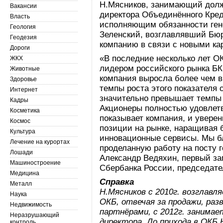
Н.Мясников, занимающий долж
Вакансии
директора Объединённого Кред
Власть
исполняющим обязанности ген
Геология
Зеленский, возглавлявший Бюр
Геодезия
компанию в связи с новыми к
Дороги
«В последние несколько лет ОК
ЖКХ
лидером российского рынка БК
Животные
компания выросла более чем в 
Здоровье
темпы роста этого показателя 
Интернет
значительно превышает темпы 
Кадры
Акционеры полностью удовлет
Косметика
показывает компания, и увере
Космос
позиции на рынке, наращивая 
Культура
инновационные сервисы. Мы б
Лечение на курортах
проделанную работу на посту г
Лошади
Александр Ведяхин, первый за
Машиностроение
Сбербанка России, председате
Медицина
Справка
Металл
Н.Мясников с 2010г. возглав
Наука
ОКБ, отвечая за продажи, ра
Недвижимость
партнёрами, с 2012г. занима
Неразрушающий
директора. До прихода в ОКБ 
контроль