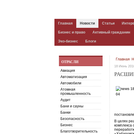
Главная
Новости
Статьи
Интер
Бизнес и право
Активный гражданин
Эко-бизнес
Блоги
Главная
Н
ОТРАСЛИ
18 Июнь 201
Авиация
РАСШИ
Автоматизация
Автомобили
Атомная
промышленность
Аудит
Бани и сауны
Банки
постановле
Безопасность
В целях ре
Бизнес
комплекса 
переработк
Благотворительность
«Хабаровск