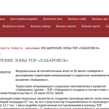
вью
Без комментариев
Business live
Бизнес-хайп
Бизнес-арт
Business music
Бизнес-юмор
Бизнес-кухня
Бизнес-дети
Б
овости
Новости - экономика
РАСШИРЕНИЕ ЗОНЫ ТОР «ХАБАРОВСК»
8
РЕНИЕ ЗОНЫ ТОР «ХАБАРОВСК»
Федеральные исполнительные власти 16 июля сообщили о
расширении территории опережающего социально-экономическ
развития «Хабаровск».
Территория опережающего социально-экономического развития
«Хабаровск» (далее – ТОР «Хабаровск») создана в соответствии с
нием Правительства от 25 июня 2015г. №630.
ализации инвестиционных проектов по созданию производственно-логистиче
общей площадью 67 тыс. кв. м и строительству птицекомплекса по производст
е 13,7 тыс. т мяса индейки подписанным постановлением в границы ТОР
» дополнительно включены 11 земельных участков, расположенных на терри