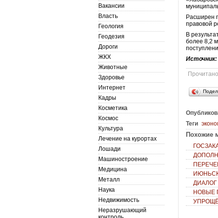
Вакансии
муниципаль
Власть
Расширен п
правовой р
Геология
В результа
Геодезия
более 8,2 
Дороги
поступлени
ЖКХ
Источник
Животные
Прочитан
Здоровье
Интернет
Подел
Кадры
Косметика
Опубликов
Космос
Теги
эконо
Культура
Похожие м
Лечение на курортах
ГОСЗАК
Лошади
ДОПОЛН
Машиностроение
ПЕРЕЧЕ
Медицина
ИЮНЬСК
Металл
ДИАЛОГ
Наука
НОВЫЕ 
Недвижимость
УПРОЩЁ
Неразрушающий
контроль