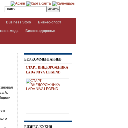
Business Story
Бизнес-спорт
изнес-мода
Бизнес-здоровье
БЕЗ КОММЕНТАРИЕВ
СТАРТ ВНЕДОРОЖНИКА
LADA NIVA LEGEND
синовая
са А.
общили
ием
и
кого
БИЗНЕС-КУХНЯ