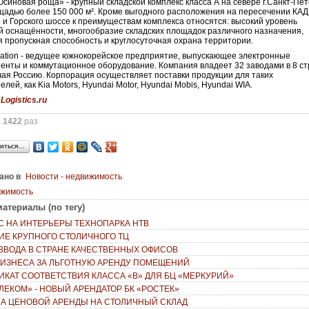
Осиновая роща» - крупный складской комплекс класса А на севере г.Санкт-Пе
адью более 150 000 м². Кроме выгодного расположения на пересечении КАД
 и Горского шоссе к преимуществам комплекса относятся: высокий уровень
й оснащённости, многообразие складских площадок различного назначения,
 пропускная способность и круглосуточная охрана территории.
ration - ведущее южнокорейское предприятие, выпускающее электронные
енты и коммутационное оборудование. Компания владеет 32 заводами в 8 с
чая Россию. Корпорация осуществляет поставки продукции для таких
лей, как Kia Motors, Hyundai Motor, Hyundai Mobis, Hyundai WIA.
:
Logistics.ru
о
1422
раз
иться…
ано в
Новости - недвижимость
ижимость
атериалы (по тегу)
С НА ИНТЕРЬЕРЫ ТЕХНОПАРКА НТВ
ИЕ КРУПНОГО СТОЛИЧНОГО ТЦ
ВВОДА В СТРАНЕ КАЧЕСТВЕННЫХ ОФИСОВ
БИЗНЕСА ЗА ЛЬГОТНУЮ АРЕНДУ ПОМЕЩЕНИЙ
ИКАТ СООТВЕТСТВИЯ КЛАССА «В» ДЛЯ БЦ «МЕРКУРИЙ»
ЕЛЕКОМ» - НОВЫЙ АРЕНДАТОР БК «РОСТЕК»
А ЦЕНОВОЙ АРЕНДЫ НА СТОЛИЧНЫЙ СКЛАД