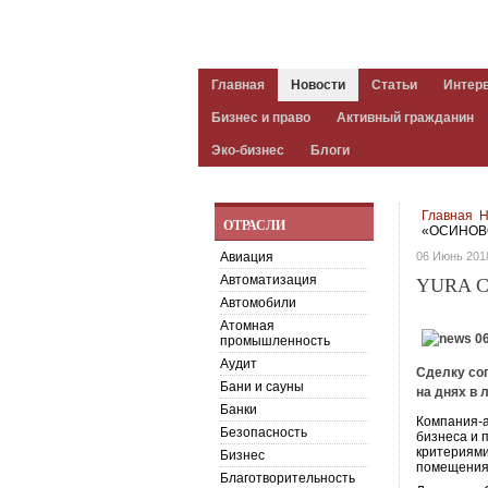
Главная
Новости
Статьи
Интер
Бизнес и право
Активный гражданин
Эко-бизнес
Блоги
Главная
Н
ОТРАСЛИ
«ОСИНОВ
Авиация
06 Июнь 201
Автоматизация
YURA 
Автомобили
Атомная
промышленность
Аудит
Сделку соп
Бани и сауны
на днях в 
Банки
Компания-а
Безопасность
бизнеса и 
критериями
Бизнес
помещения 
Благотворительность