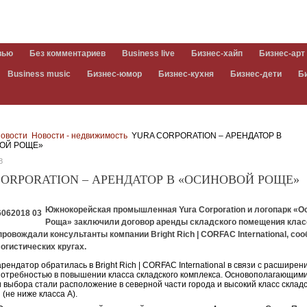
вью
Без комментариев
Business live
Бизнес-хайп
Бизнес-арт
Business music
Бизнес-юмор
Бизнес-кухня
Бизнес-дети
Б
овости
Новости - недвижимость
YURA CORPORATION – АРЕНДАТОР В
ОЙ РОЩЕ»
8
CORPORATION – АРЕНДАТОР В «ОСИНОВОЙ РОЩЕ»
Южнокорейская промышленная Yura Corporation и логопарк «О
Роща» заключили договор аренды складского помещения клас
ровождали консультанты компании Bright Rich | CORFAC International, со
логистических кругах.
рендатор обратилась в Bright Rich | CORFAC International в связи с расширен
потребностью в повышении класса складского комплекса. Основополагающим
 выбора стали расположение в северной части города и высокий класс складс
(не ниже класса А).