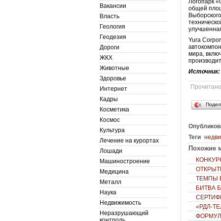
Логопарк «
Вакансии
общей площ
Выборского
Власть
техническо
Геология
улучшенная
Геодезия
Yura Corpo
автокомпон
Дороги
мира, вклю
ЖКХ
производите
Животные
Источник
Здоровье
Прочитан
Интернет
Кадры
Подел
Косметика
Космос
Опубликов
Культура
Теги
недв
Лечение на курортах
Похожие м
Лошади
КОНКУР
Машиностроение
ОТКРЫТ
Медицина
ТЕМПЫ 
Металл
БИТВА 
Наука
СЕРТИФ
Недвижимость
«РДЛ-Т
Неразрушающий
ФОРМУЛ
контроль