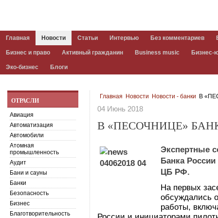
Главная
Новости
Статьи
Интервью
Без комментариев
Бизнес и право
Активный гражданин
Business music
Бизнес-
Эко-бизнес
Блоги
Главная
Новости
Новости - банки
В «ПЕ
ОТРАСЛИ
04 Июнь 2018
Авиация
В «ПЕСОЧНИЦЕ» БАН
Автоматизация
Автомобили
Атомная
Экспертные с
промышленность
Банка России 
Аудит
ЦБ РФ.
Бани и сауны
Банки
На первых зас
Безопасность
обсуждались о
Бизнес
работы, включ
Благотворительность
России и инициаторами пилотн