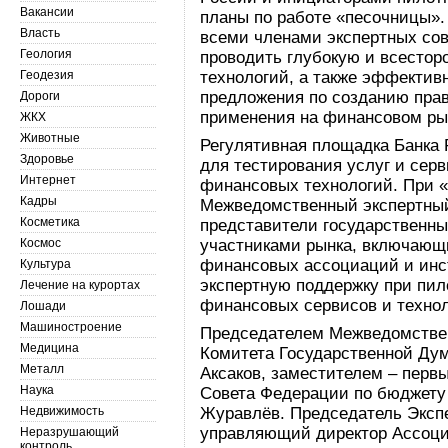
Вакансии
планы по работе «песочницы»
Власть
всеми членами экспертных сов
Геология
проводить глубокую и всестор
Геодезия
технологий, а также эффектив
предложения по созданию прав
Дороги
применения на финансовом ры
ЖКХ
Животные
Регулятивная площадка Банка 
Здоровье
для тестирования услуг и сер
Интернет
финансовых технологий. При «
Кадры
Межведомственный экспертный 
Косметика
представители государственных
Космос
участниками рынка, включающ
финансовых ассоциаций и инст
Культура
экспертную поддержку при пи
Лечение на курортах
финансовых сервисов и технол
Лошади
Машиностроение
Председателем Межведомственн
Медицина
Комитета Государственной Ду
Металл
Аксаков, заместителем – перв
Наука
Совета Федерации по бюджету
Недвижимость
Журавлёв. Председатель Экспе
управляющий директор Ассоци
Неразрушающий
контроль