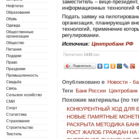
заместитель – вице-президент
Нефтегаз
информационных технологий Ф
Образование
Подать заявку на пилотирован
Обувь
организация, планирующая вн
Одежда
технологий, применение котор
Общественные
регулировании.
организации
Общество
Источник:
Центробанк РФ
Питание
Прочитано
1430
раз
Подарки
Право
Поделиться…
Праздники
Промышленность
Опубликовано в
Новости - б
Свадьба
Связь
Теги
Банк России
Центробанк
Сельское хозяйство
Похожие материалы (по тег
СМИ
Спорт
КОНКУРЕНТНЫЙ ХОД ДЛЯ 
Статистика
НОВЫЕ ПАМЯТНЫЕ МОНЕТ
Страхование
РАСКРЫТА МЕТОДИКА БАН
Строительство
РОСТ ЖАЛОБ ГРАЖДАН НА
Текстиль