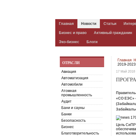
Главная
Новости
Статьи
Интер
Бизнес и право
Активный гражданин
Эко-бизнес
Блоги
Главная
Н
ОТРАСЛИ
2019-2023
Авиация
17 Май 2018
Автоматизация
ПРОГРА
Автомобили
Атомная
Правитель
промышленность
«СО ЕЭС» 
Аудит
(Забайкаль
Бани и сауны
Забайкальс
Банки
Безопасность
Цель СиПР 
Бизнес
обеспечива
Благотворительность
использова