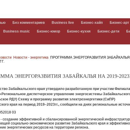
вью
Без комментариев
Business live
Бизнес-хайп
Бизнес-арт
Business music
Бизнес-юмор
Бизнес-кухня
Бизнес-дети
Б
овости
Новости - энергетика
ПРОГРАММА ЭНЕРГОРАЗВИТИЯ ЗАБАЙКАЛЬЯ
ГГ.
ММА ЭНЕРГОРАЗВИТИЯ ЗАБАЙКАЛЬЯ НА 2019-2023
ство Забайкальского края утвердило разработанную при участии Филиал
«Региональное диспетчерское управление энергосистемы Забайкальского
ское РДУ) Схему и программу развития электроэнергетики (СиПР)
кого края на период 2019–2023гг., сообщили на днях региональные источн
- создание эффективной и сбалансированной энергетической инфраструктур
ющей социально-экономическое развитие Забайкальского края и эффективн
ние энергетических ресурсов на территории региона.