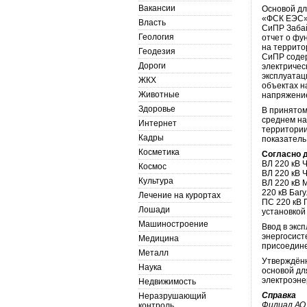
Вакансии
Основой дл
«ФСК ЕЭС» 
Власть
СиПР Забай
Геология
отчет о фу
на террито
Геодезия
СиПР содер
Дороги
электричес
эксплуатац
ЖКХ
объектах н
Животные
напряжение
Здоровье
В принятом
среднем на
Интернет
территории 
Кадры
показатель 
Косметика
Согласно д
ВЛ 220 кВ Ч
Космос
ВЛ 220 кВ Ч
Культура
ВЛ 220 кВ М
220 кВ Багу
Лечение на курортах
ПС 220 кВ 
Лошади
установкой
Машиностроение
Ввод в экс
энергосист
Медицина
присоедине
Металл
Утверждённ
Наука
основой дл
электроэне
Недвижимость
Справка
Неразрушающий
Филиал АО
контроль