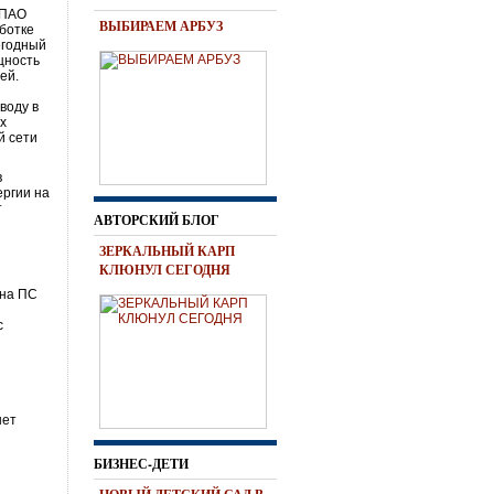
 ПАО
ВЫБИРАЕМ АРБУЗ
ботке
егодный
щность
ей.
воду в
х
й сети
в
ергии на
т
АВТОРСКИЙ БЛОГ
ЗЕРКАЛЬНЫЙ КАРП
КЛЮНУЛ СЕГОДНЯ
 на ПС
с
нет
БИЗНЕС-ДЕТИ