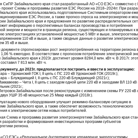
я СиПР Забайкальского края стал разработанный АО «СО ЕЭС» совместно с
проект Схемы и программы развития ЕЭС России на 2018–2024гг. При разра
кальского края использовались подготовленные Системным оператором еж
нкционировании ЕЭС России, а также прогноз спроса на электроэнергию и мо
рии Забайкальского края и предложения по развитию распределительных сет
жит информацию о перспективных балансах производства и потребления
кой энергии и мощности в границах региона, существующих и планируемых к в
ию электростанциях установленной мощностью 5 МВт и выше, электросетевы
апряжением 110 кВ и выше, а также сводные данные о развитии электрическо
м 35 кВ и выше.
 документе спрогнозирован рост энергопотребления на территории региона 
 1,06 % ежегодно. В соответствии с прогнозом потребление электрической эн
Забайкальского края к 2023г. достигнет уровня 8284,0 млн. кВт∙ч. В 2017г. это
составил 7 813 млн. кВт·ч.
окументу, до 2023г. предполагается построить и ввести в эксплуатацию:
ара – Удоканский ГОК I, II цепь с ПС 220 кВ Удоканский ГОК (2019г.);
ара – Блуждающий I, II цепь с ПС 220 кВ Блуждающий (2021г.);
аккавеево – Чита I, II цепь с заходом одной цепи 220 кВ и заходами ВЛ 110 кВ
льник (2021г.;
Петровск-Забайкальская после реконструкции с изменением схемы РУ 220 кВ 
 двух УШР 35 кВ мощностью 25 Мвар каждый (2018г.).
плуатацию нового оборудования улучшит режимно-балансовую ситуацию в
еме Забайкальского края, а также обеспечит возможность технологического
ния к электрическим сетям новых потребителей.
ая Схема и программа развития электроэнергетики Забайкальского края ста
я разработки и формирования инвестиционных программ субъектов
ргетики региона.
 «СО ЕЭС» «Региональное диспетчерское управление энергосистемы