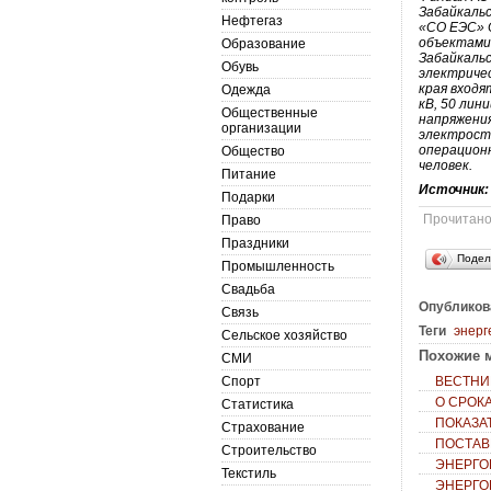
Забайкальс
Нефтегаз
«СО ЕЭС» 
объектами
Образование
Забайкаль
Обувь
электриче
края входя
Одежда
кВ, 50 лин
Общественные
напряжени
организации
электрост
операционн
Общество
человек.
Питание
Источник
Подарки
Прочитан
Право
Праздники
Подел
Промышленность
Свадьба
Опубликов
Связь
Теги
энерг
Сельское хозяйство
Похожие м
СМИ
Спорт
ВЕСТНИК
О СРОК
Статистика
ПОКАЗА
Страхование
ПОСТАВ
Строительство
ЭНЕРГО
Текстиль
ЭНЕРГО