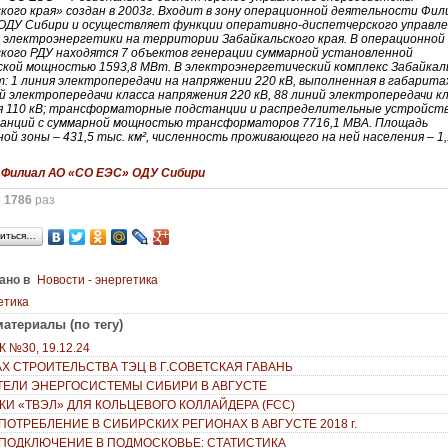
кого края» создан в 2003г. Входит в зону операционной деятельности Фил
ОДУ Сибири и осуществляет функции оперативно-диспетчерского управл
 электроэнергетики на территории Забайкальского края. В операционной
ского РДУ находятся 7 объектов генерации суммарной установленной
ской мощностью 1593,8 МВт. В электроэнергетический комплекс Забайкал
т: 1 линия электропередачи на напряжении 220 кВ, выполненная в габарита
ий электропередачи класса напряжения 220 кВ, 88 линий электропередачи к
я 110 кВ; трансформаторные подстанции и распределительные устройст
анций с суммарной мощностью трансформаторов 7716,1 МВА. Площадь
ой зоны – 431,5 тыс. км², численность проживающего на ней населения – 1,
:
Филиал АО «СО ЕЭС» ОДУ Сибири
о
1786
раз
иться…
ано в
Новости - энергетика
етика
атериалы (по тегу)
 №30, 19.12.24
АХ СТРОИТЕЛЬСТВА ТЭЦ В Г.СОВЕТСКАЯ ГАВАНЬ
ТЕЛИ ЭНЕРГОСИСТЕМЫ СИБИРИ В АВГУСТЕ
КИ «ТВЭЛ» ДЛЯ КОЛЬЦЕВОГО КОЛЛАЙДЕРА (FCC)
ПОТРЕБЛЕНИЕ В СИБИРСКИХ РЕГИОНАХ В АВГУСТЕ 2018 г.
ПОДКЛЮЧЕНИЕ В ПОДМОСКОВЬЕ: СТАТИСТИКА