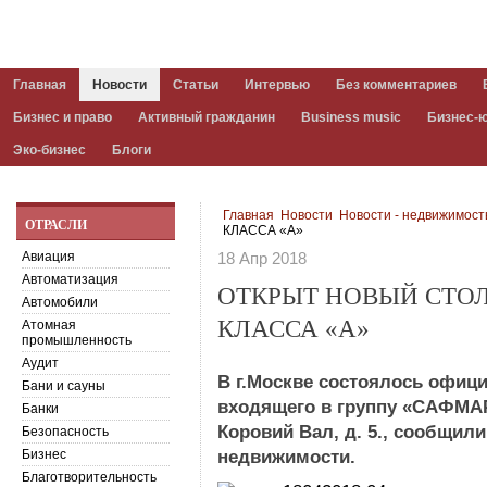
Главная
Новости
Статьи
Интервью
Без комментариев
Бизнес и право
Активный гражданин
Business music
Бизнес-
Эко-бизнес
Блоги
Главная
Новости
Новости - недвижимост
ОТРАСЛИ
КЛАССА «А»
Авиация
18 Апр 2018
Автоматизация
ОТКРЫТ НОВЫЙ СТО
Автомобили
КЛАССА «А»
Атомная
промышленность
Аудит
В г.Москве состоялось офиц
Бани и сауны
входящего в группу «САФМАР
Банки
Коровий Вал, д. 5., сообщил
Безопасность
Бизнес
недвижимости.
Благотворительность