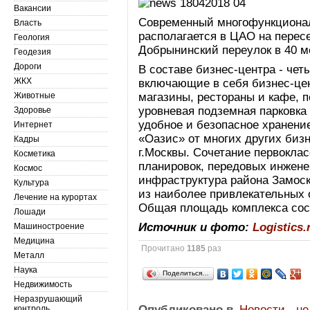
Вакансии
Современный многофункционал
Власть
располагается в ЦАО на перес
Геология
Добрынинский переулок в 40 м
Геодезия
Дороги
В составе бизнес-центра - чет
ЖКХ
включающие в себя бизнес-цен
Животные
магазины, рестораны и кафе, п
уровневая подземная парковка
Здоровье
удобное и безопасное хранени
Интернет
«Оазис» от многих других биз
Кадры
г.Москвы. Сочетание первокла
Косметика
планировок, передовых инжене
Космос
инфраструктура района Замос
Культура
из наиболее привлекательных 
Лечение на курортах
Общая площадь комплекса сост
Лошади
Источник и фото:
Logistics.
Машиностроение
Медицина
Прочитано
1185
раз
Металл
Наука
Поделиться…
Недвижимость
Неразрушающий
Опубликовано в
Новости - н
контроль