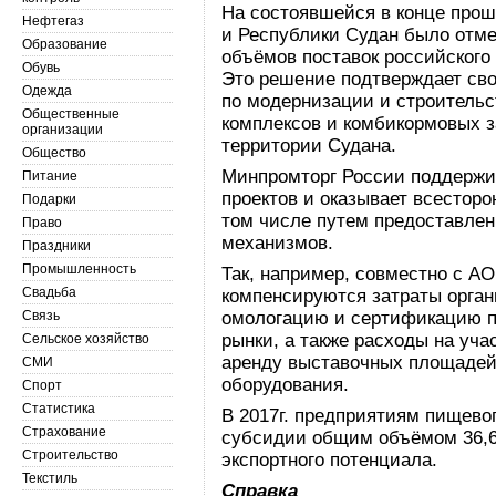
На состоявшейся в конце прошл
Нефтегаз
и Республики Судан было отм
Образование
объёмов поставок российского
Обувь
Это решение подтверждает сво
Одежда
по модернизации и строительс
Общественные
комплексов и комбикормовых з
организации
территории Судана.
Общество
Минпромторг России поддержи
Питание
проектов и оказывает всесторо
Подарки
том числе путем предоставле
Право
механизмов.
Праздники
Промышленность
Так, например, совместно с А
Свадьба
компенсируются затраты орган
Связь
омологацию и сертификацию п
рынки, а также расходы на уча
Сельское хозяйство
аренду выставочных площадей,
СМИ
оборудования.
Спорт
Статистика
В 2017г. предприятиям пищев
Страхование
субсидии общим объёмом 36,6
Строительство
экспортного потенциала.
Текстиль
Справка