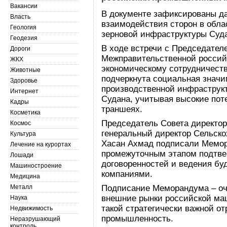
Вакансии
В документе зафиксированы д
Власть
взаимодействия сторон в обла
Геология
зерновой инфраструктуры Суд
Геодезия
В ходе встречи с Председател
Дороги
Межправительственной российс
ЖКХ
экономическому сотрудничес
Животные
подчеркнута социальная значи
Здоровье
производственной инфраструкт
Интернет
Судана, учитывая высокие пот
Кадры
траншеях.
Косметика
Председатель Совета директо
Космос
генеральный директор Сельско
Культура
Хасан Ахмад подписали Мемор
Лечение на курортах
промежуточным этапом подтве
Лошади
договоренностей и ведения б
Машиностроение
компаниями.
Медицина
Металл
Подписание Меморандума – оч
внешние рынки российской ма
Наука
такой стратегически важной от
Недвижимость
промышленность.
Неразрушающий
контроль