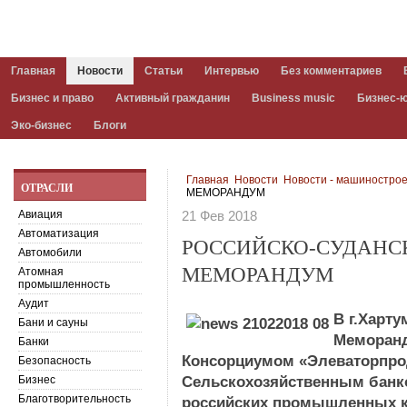
Главная
Новости
Статьи
Интервью
Без комментариев
Бизнес и право
Активный гражданин
Business music
Бизнес-
Эко-бизнес
Блоги
Главная
Новости
Новости - машиностро
ОТРАСЛИ
МЕМОРАНДУМ
Авиация
21 Фев 2018
Автоматизация
РОССИЙСКО-СУДАНС
Автомобили
МЕМОРАНДУМ
Атомная
промышленность
Аудит
В г.Харт
Бани и сауны
Меморанд
Банки
Консорциумом «Элеваторпрод
Безопасность
Бизнес
Сельскохозяйственным банк
Благотворительность
российских промышленных к