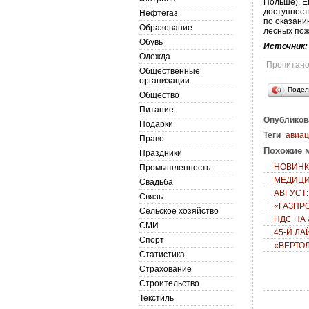
Польше). Е
доступност
Нефтегаз
по оказани
Образование
лесных пож
Обувь
Источник
Одежда
Прочитан
Общественные
организации
Подел
Общество
Питание
Опубликов
Подарки
Теги
авиа
Право
Похожие м
Праздники
НОВИНК
Промышленность
МЕДИЦИ
Свадьба
АВГУСТ
Связь
«ГАЗПР
Сельское хозяйство
НДС НА
СМИ
45-Й Л
Спорт
«ВЕРТО
Статистика
Страхование
Строительство
Текстиль