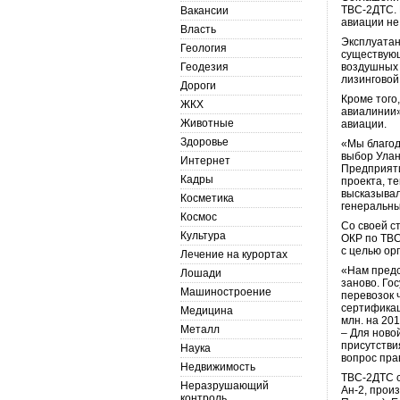
ТВС-2ДТС. 
Вакансии
авиации не
Власть
Эксплуатан
Геология
существующ
Геодезия
воздушных 
лизинговой
Дороги
Кроме того
ЖКХ
авиалинии»
Животные
авиации.
Здоровье
«Мы благод
выбор Улан
Интернет
Предприяти
Кадры
проекта, т
высказывал
Косметика
генеральны
Космос
Со своей с
Культура
ОКР по ТВС
с целью ор
Лечение на курортах
«Нам предс
Лошади
заново. Го
Машиностроение
перевозок 
сертификац
Медицина
млн. на 20
Металл
– Для ново
присутстви
Наука
вопрос пра
Недвижимость
ТВС-2ДТС с
Неразрушающий
Ан-2, прои
контроль