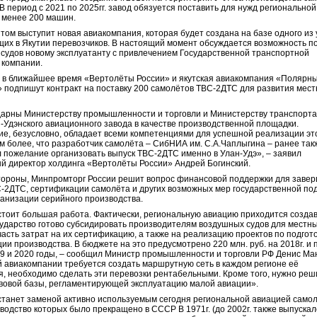
В период с 2021 по 2025гг. завод обязуется поставить для нужд региональной
 менее 200 машин.
том выступит новая авиакомпания, которая будет создана на базе одного из
их в Якутии перевозчиков. В настоящий момент обсуждается возможность п
судов новому эксплуатанту с привлечением Государственной транспортной
 компании.
, в ближайшее время «Вертолёты России» и якутская авиакомпания «Полярн
 подпишут контракт на поставку 200 самолётов ТВС-2ДТС для развития мес
арны Министерству промышленности и торговли и Министерству транспорта
-Удэнского авиационного завода в качестве производственной площадки.
е, безусловно, обладает всеми компетенциями для успешной реализации эт
ем более, что разработчик самолёта – СибНИА им. С.А.Чаплыгина – ранее так
 пожелание организовать выпуск ТВС-2ДТС именно в Улан-Удэ», – заявил
й директор холдинга «Вертолёты России» Андрей Богинский.
тороны, Минпромторг России решит вопрос финансовой поддержки для заве
-2ДТС, сертификации самолёта и других возможных мер государственной по
ганизации серийного производства.
тоит большая работа. Фактически, региональную авиацию приходится созда
сударство готово субсидировать производителям воздушных судов для местн
часть затрат на их сертификацию, а также на реализацию проектов по подгото
ии производства. В бюджете на это предусмотрено 220 млн. руб. на 2018г. и 
19 и 2020 годы, – сообщил Министр промышленности и торговли РФ Денис Ма
й авиакомпании требуется создать маршрутную сеть в каждом регионе её
я, необходимо сделать эти перевозки рентабельными. Кроме того, нужно реш
вовой базы, регламентирующей эксплуатацию малой авиации».
танет заменой активно используемым сегодня региональной авиацией само
зводство которых было прекращено в СССР В 1971г. (до 2002г. также выпускал