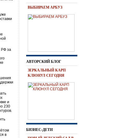
ВЫБИРАЕМ АРБУЗ
 уже
оставки
ые
тной
 РФ за
ого
АВТОРСКИЙ БЛОГ
же
ЗЕРКАЛЬНЫЙ КАРП
КЛЮНУЛ СЕГОДНЯ
ршения
ддержки
вать
ых
вке и
по 230
нтуров.
ить
БИЗНЕС-ДЕТИ
лётом
ся в