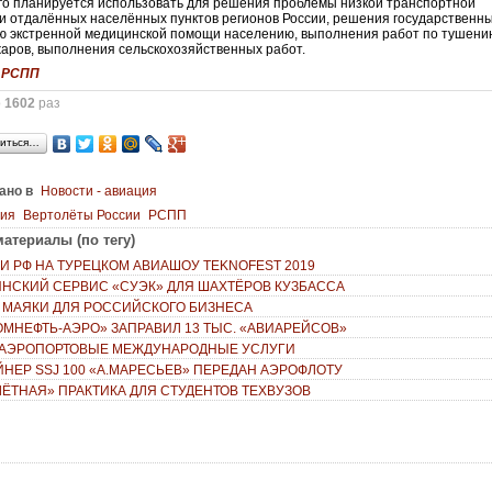
го планируется использовать для решения проблемы низкой транспортной
и отдалённых населённых пунктов регионов России, решения государственн
ю экстренной медицинской помощи населению, выполнения работ по тушени
аров, выполнения сельскохозяйственных работ.
:
РСПП
о
1602
раз
иться…
ано в
Новости - авиация
ция
Вертолёты России
РСПП
атериалы (по тегу)
И РФ НА ТУРЕЦКОМ АВИАШОУ TEKNOFEST 2019
НСКИЙ СЕРВИС «СУЭК» ДЛЯ ШАХТЁРОВ КУЗБАССА
: МАЯКИ ДЛЯ РОССИЙСКОГО БИЗНЕСА
ОМНЕФТЬ-АЭРО» ЗАПРАВИЛ 13 ТЫС. «АВИАРЕЙСОВ»
 АЭРОПОРТОВЫЕ МЕЖДУНАРОДНЫЕ УСЛУГИ
АЙНЕР SSJ 100 «А.МАРЕСЬЕВ» ПЕРЕДАН АЭРОФЛОТУ
ЛЁТНАЯ» ПРАКТИКА ДЛЯ СТУДЕНТОВ ТЕХВУЗОВ