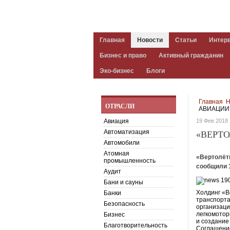
Главная
Новости
Статьи
Интер
Бизнес и право
Активный гражданин
Эко-бизнес
Блоги
Главная
Н
ОТРАСЛИ
АВИАЦИИ
Авиация
19 Фев 2018
Автоматизация
«ВЕРТ
Автомобили
Атомная
«Вертолёты
промышленность
сообщили 
Аудит
Бани и сауны
Холдинг «В
Банки
транспорта
Безопасность
организаци
легкомотор
Бизнес
и создание
Благотворительность
Соглашение