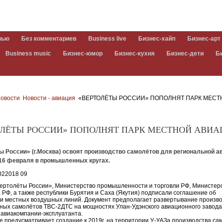
вью
Без комментариев
Business live
Бизнес-хайп
Бизнес-арт
Business music
Бизнес-юмор
Бизнес-кухня
Бизнес-дети
Б
овости
Новости - авиация
«ВЕРТОЛЁТЫ РОССИИ» ПОПОЛНЯТ ПАРК МЕСТ
ОЛЁТЫ РОССИИ» ПОПОЛНЯТ ПАРК МЕСТНОЙ АВИ
 России» (г.Москва) освоят производство самолётов для региональной а
16 февраля в промышленных кругах.
ертолёты России», Министерство промышленности и торговли РФ, Министер
 РФ, а также республики Бурятия и Саха (Якутия) подписали соглашение об
и местных воздушных линий. Документ предполагает развертывание произв
ных самолётов ТВС-2ДТС на мощностях Улан-Удэнского авиационного завода
 авиакомпании-эксплуатанта.
 предусматривает создание к 2019г. на территории У-УАЗа производства са