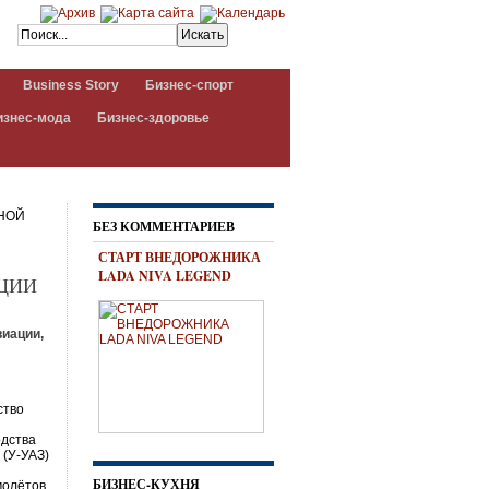
Business Story
Бизнес-спорт
изнес-мода
Бизнес-здоровье
НОЙ
БЕЗ КОММЕНТАРИЕВ
СТАРТ ВНЕДОРОЖНИКА
LADA NIVA LEGEND
АЦИИ
виации,
ство
одства
 (У-УАЗ)
БИЗНЕС-КУХНЯ
молётов