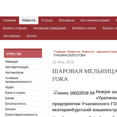
Главная
Новости
Статьи
Интервью
Без комментариев
Бизнес и право
Активный гражданин
Business music
Бизнес-
Эко-бизнес
Блоги
Главная
Новости
Новости - машиностро
ОТРАСЛИ
УЧАЛИНСКОГО ГОКА
Авиация
16 Фев 2018
Автоматизация
ШАРОВАЯ МЕЛЬНИЦА
Автомобили
ГОКА
Атомная
промышленность
Аудит
Новую ша
Бани и сауны
«Уралмаш
Банки
предприятии Учалинского ГО
Безопасность
Бизнес
екатеринбургский машиностр
Благотворительность