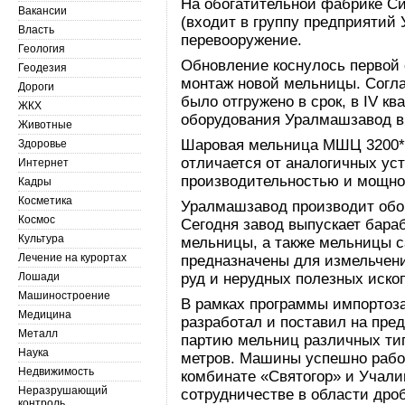
На обогатительной фабрике С
Вакансии
(входит в группу предприятий
Власть
перевооружение.
Геология
Обновление коснулось первой 
Геодезия
монтаж новой мельницы. Согла
Дороги
было отгружено в срок, в IV кв
ЖКХ
оборудования Уралмашзавод вы
Животные
Шаровая мельница МШЦ 3200*4
Здоровье
отличается от аналогичных ус
Интернет
производительностью и мощнос
Кадры
Косметика
Уралмашзавод производит обор
Космос
Сегодня завод выпускает бар
Культура
мельницы, а также мельницы 
Лечение на курортах
предназначены для измельчени
Лошади
руд и нерудных полезных иско
Машиностроение
В рамках программы импорто
Медицина
разработал и поставил на пре
Металл
партию мельниц различных тип
Наука
метров. Машины успешно рабо
Недвижимость
комбинате «Святогор» и Учали
Неразрушающий
сотрудничестве в области дро
контроль