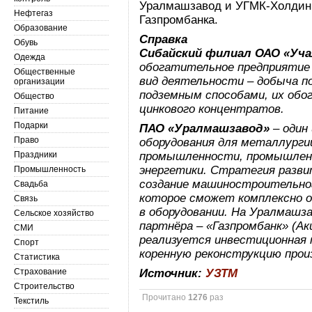
Уралмашзавод и УГМК-Холдинг
Нефтегаз
Газпромбанка.
Образование
Справка
Обувь
Сибайский филиал ОАО «Уча
Одежда
обогатительное предприятие
Общественные
вид деятельности – добыча 
организации
подземным способами, их обо
Общество
цинкового концентратов.
Питание
Подарки
ПАО «Уралмашзавод»
– один 
Право
оборудования для металлурги
Праздники
промышленности, промышлен
энергетики. Стратегия разв
Промышленность
создание машиностроительног
Свадьба
которое сможет комплексно о
Связь
в оборудовании. На Уралмашз
Сельское хозяйство
партнёра – «Газпромбанк» (Ак
СМИ
реализуется инвестиционная
Спорт
коренную реконструкцию прои
Статистика
Страхование
Источник:
УЗТМ
Строительство
Прочитано
1276
раз
Текстиль