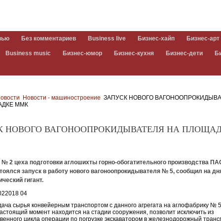
вью
Без комментариев
Business live
Бизнес-хайп
Бизнес-арт
Business music
Бизнес-юмор
Бизнес-кухня
Бизнес-дети
Б
овости
Новости - машиностроение
ЗАПУСК НОВОГО ВАГОНООПРОКИДЫВ
АДКЕ ММК
К НОВОГО ВАГОНООПРОКИДЫВАТЕЛЯ НА ПЛОЩА
е № 2 цеха подготовки аглошихты горно-обогатительного производства ПА
тоялся запуск в работу нового вагоноопрокидывателя № 5, сообщил на дн
ческий гигант.
ача сырья конвейерным транспортом с данного агрегата на аглофабрику № 5
настоящий момент находится на стадии сооружения, позволит исключить из
венного цикла операции по погрузке экскаватором в железнодорожный транс