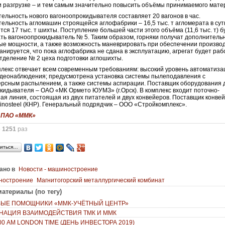
и разгрузке – и тем самым значительно повысить объёмы принимаемого мате
ельность нового вагоноопрокидывателя составляет 20 вагонов в час.
ельность агломашин строящейся аглофабрики – 16,5 тыс. т агломерата в сут
ется 17 тыс. т шихты. Поступление большей части этого объёма (11,6 тыс. т) б
ть вагоноопрокидыватель № 5. Таким образом, горняки получат дополнитель
ые мощности, а также возможность маневрировать при обеспечении произво
анируется, что пока аглофабрика не сдана в эксплуатацию, агрегат будет раб
отделение № 2 цеха подготовки аглошихты.
лекс отвечает всем современным требованиям: высокий уровень автоматиза
деонаблюдения; предусмотрена установка системы пылеподавления с
рсным распылением, а также системы аспирации. Поставщик оборудования 
кидывателя – ОАО «МК Ормето ЮУМЗ» (г.Орск). В комплекс входит поточно-
ая линия, состоящая из двух питателей и двух конвейеров. Поставщик конве
inosteel (КНР). Генеральный подрядчик – ООО «Стройкомплекс».
:
ПАО «ММК»
о
1251
раз
иться…
ано в
Новости - машиностроение
ностроение
Магнитогорский металлургический комбинат
атериалы (по тегу)
ЫЕ ПОМОЩНИКИ «ММК-УЧЁТНЫЙ ЦЕНТР»
НАЦИЯ ВЗАИМОДЕЙСТВИЯ ТМК И ММК
:00 АМ LONDON TIME (ДЕНЬ ИНВЕСТОРА 2019)