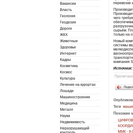
перевозке 
Вакансии
Производит
Власть
Производит
Геология
чего требу
обеспечива
Геодезия
разгрузочн
Дороги
сырьём. Пл
только на 
ЖКХ
Животные
Новый комп
системы ви
Здоровье
мелкодиспе
Интернет
вагоноопро
транспортн
Кадры
компания S
Косметика
Источник
Космос
Прочитан
Культура
Лечение на курортах
Подел
Лошади
Машиностроение
Опубликов
Медицина
Теги
маши
Металл
Похожие м
Наука
ЦИФРОВ
Недвижимость
КООРДИ
Неразрушающий
ММК - 9
контроль