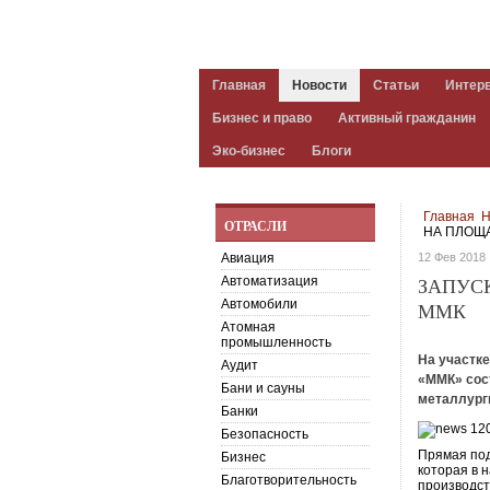
Главная
Новости
Статьи
Интер
Бизнес и право
Активный гражданин
Эко-бизнес
Блоги
Главная
Н
ОТРАСЛИ
НА ПЛОЩ
Авиация
12 Фев 2018
Автоматизация
ЗАПУС
Автомобили
ММК
Атомная
промышленность
На участк
Аудит
«ММК» сос
Бани и сауны
металлурги
Банки
Безопасность
Прямая под
Бизнес
которая в 
Благотворительность
производст