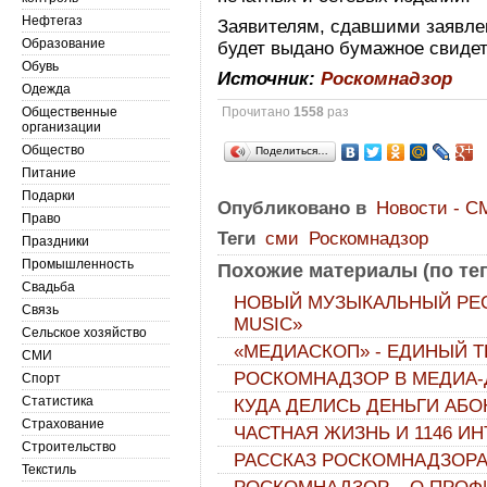
Нефтегаз
Заявителям, сдавшими заявлен
Образование
будет выдано бумажное свидет
Обувь
Источник:
Роскомнадзор
Одежда
Общественные
Прочитано
1558
раз
организации
Общество
Поделиться…
Питание
Подарки
Опубликовано в
Новости - С
Право
Теги
сми
Роскомнадзор
Праздники
Промышленность
Похожие материалы (по тег
Свадьба
НОВЫЙ МУЗЫКАЛЬНЫЙ РЕСУ
Связь
MUSIC»
Сельское хозяйство
«МЕДИАСКОП» - ЕДИНЫЙ Т
СМИ
РОСКОМНАДЗОР В МЕДИА-
Спорт
Статистика
КУДА ДЕЛИСЬ ДЕНЬГИ АБО
Страхование
ЧАСТНАЯ ЖИЗНЬ И 1146 И
Строительство
РАССКАЗ РОСКОМНАДЗОРА
Текстиль