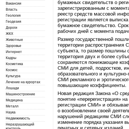
бумажных свидетельств о реги
Вакансии
зарегистрированным с момент
Власть
реестр средств массовой инф
Геология
регистрации является выписка 
Геодезия
бумажное свидетельство. Срок
Дороги
рабочих дней с момента подач
ЖКХ
Размер государственной пошли
Животные
территории распространения С
Здоровье
субъекта, то размер пошлины 
Интернет
территория двух и более субъе
Кадры
сохраняются понижающие коэ
Косметика
СМИ для детей, подростков, и
Космос
образовательного и культурно-
Культура
СМИ рекламного и эротическо
Лечение на курортах
повышающие коэффициенты.
Лошади
Новая редакция Закона «О ср
Машиностроение
понятие «перерегистрация» на
Медицина
регистрации СМИ» и обязывае
Металл
о возобновлении своей деятель
Наука
нарушений редакциям СМИ сле
Недвижимость
изменение порядка указания 
Неразрушающий
печатных и сетевых изданий.
контроль