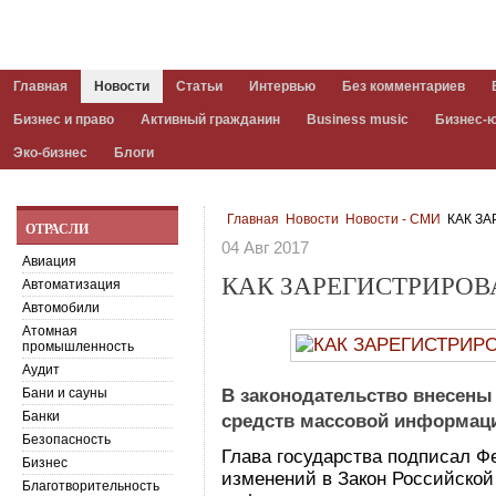
Главная
Новости
Статьи
Интервью
Без комментариев
Бизнес и право
Активный гражданин
Business music
Бизнес-
Эко-бизнес
Блоги
Главная
Новости
Новости - СМИ
КАК ЗА
ОТРАСЛИ
04 Авг 2017
Авиация
КАК ЗАРЕГИСТРИРОВ
Автоматизация
Автомобили
Атомная
промышленность
Аудит
Бани и сауны
В законодательство внесены
Банки
средств массовой информаци
Безопасность
Глава государства подписал Ф
Бизнес
изменений в Закон Российско
Благотворительность