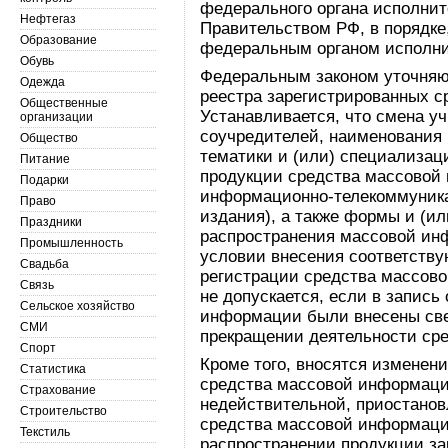
федерального органа исполнит
Нефтегаз
Правительством РФ, в порядке
Образование
федеральным органом исполни
Обувь
Федеральным законом уточняю
Одежда
реестра зарегистрированных 
Общественные
Устанавливается, что смена у
организации
соучредителей, наименования (
Общество
тематики и (или) специализац
Питание
продукции средства массовой
Подарки
информационно-телекоммуникац
Право
издания), а также формы и (ил
Праздники
распространения массовой ин
Промышленность
условии внесения соответству
Свадьба
регистрации средства массов
Связь
не допускается, если в запись
Сельское хозяйство
информации были внесены све
СМИ
прекращении деятельности ср
Спорт
Кроме того, вносятся изменен
Статистика
средства массовой информаци
Страхование
недействительной, приостанов
Строительство
средства массовой информации
Текстиль
распространении продукции за