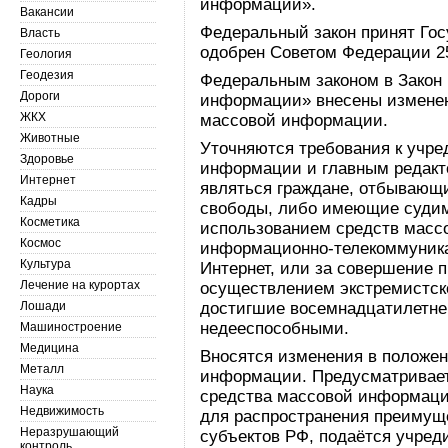
информации».
Вакансии
Федеральный закон принят Гос
Власть
одобрен Советом Федерации 25
Геология
Геодезия
Федеральным законом в Закон
Дороги
информации» внесены изменен
ЖКХ
массовой информации.
Животные
Уточняются требования к учре
Здоровье
информации и главным редакт
Интернет
являться граждане, отбывающ
Кадры
свободы, либо имеющие судим
Косметика
использованием средств мас
Космос
информационно-телекоммуника
Культура
Интернет, или за совершение 
Лечение на курортах
осуществлением экстремистско
Лошади
достигшие восемнадцатилетне
недееспособными.
Машиностроение
Медицина
Вносятся изменения в положен
Металл
информации. Предусматриваетс
Наука
средства массовой информации
Недвижимость
для распространения преимуще
Неразрушающий
субъектов РФ, подаётся учред
контроль