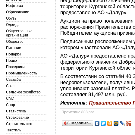
недр федерального значения 
Нефтегаз
территории Курганской област
предоставлено АО «Далур».
Образование
Обувь
Аукцион на право пользования
Одежда
распоряжения Правительства от
Общественные
Победителем аукциона призна
организации
Подписанным распоряжением у
Общество
котором участвовали АО «Далу
Питание
Подарки
АО «Далур» предоставлено пра
Право
федерального значения Добро
Праздники
территории Курганской области
Промышленность
В соответствии со статьёй 40 
Свадьба
недропользователи, получивши
Связь
уплачивают разовый платёж. Р
Сельское хозяйство
составляет 81,497 млн. руб.
СМИ
Источник:
Правительство 
Спорт
Статистика
Прочитано
808
раз
Страхование
Поделиться…
Строительство
Текстиль