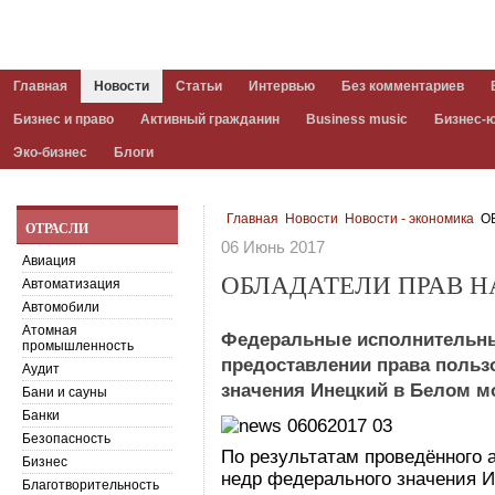
Главная
Новости
Статьи
Интервью
Без комментариев
Бизнес и право
Активный гражданин
Business music
Бизнес-
Эко-бизнес
Блоги
Главная
Новости
Новости - экономика
ОБ
ОТРАСЛИ
06 Июнь 2017
Авиация
ОБЛАДАТЕЛИ ПРАВ Н
Автоматизация
Автомобили
Атомная
Федеральные исполнительны
промышленность
предоставлении права польз
Аудит
значения Инецкий в Белом м
Бани и сауны
Банки
Безопасность
По результатам проведённого 
Бизнес
недр федерального значения И
Благотворительность