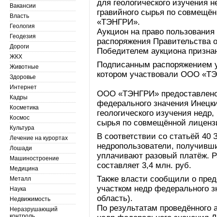
для геологического изучения н
Вакансии
гравийного сырья по совмещё
Власть
«ТЭНГРИ».
Геология
Аукцион на право пользования
Геодезия
распоряжения Правительства от
Дороги
Победителем аукциона призн
ЖКХ
Подписанным распоряжением у
Животные
котором участвовали ООО «Т
Здоровье
Интернет
ООО «ТЭНГРИ» предоставлено 
Кадры
федерального значения Инецк
Косметика
геологического изучения недр,
Космос
сырья по совмещённой лиценз
Культура
В соответствии со статьёй 40 
Лечение на курортах
недропользователи, получивши
Лошади
уплачивают разовый платёж. Р
Машиностроение
составляет 3,4 млн. руб.
Медицина
Также власти сообщили о пред
Металл
участком недр федерального з
Наука
область).
Недвижимость
По результатам проведённого 
Неразрушающий
контроль