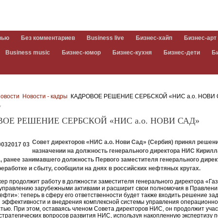
вью
Без комментариев
Business live
Бизнес-хайп
Бизнес-арт
Business music
Бизнес-юмор
Бизнес-кухня
Бизнес-дети
Б
овости
Новости - кадры
КАДРОВОЕ РЕШЕНИЕ СЕРБСКОЙ «НИС а.о. НОВИ 
7
ОЕ РЕШЕНИЕ СЕРБСКОЙ «НИС а.о. НОВИ САД»
Совет директоров «НИС а.о. Нови Сад» (Сербия) принял решен
назначении на должность генерального директора НИС Кирилл
, ранее занимавшего должность Первого заместителя генерального дирек
еработке и сбыту, сообщили на днях в российских нефтяных кругах.
ер продолжит работу в должности заместителя генерального директора «Га
управлению зарубежными активами и расширит свои полномочия в Правлени
ефти»: теперь в сферу его ответственности будет также входить решение за
 эффективности и внедрения комплексной системы управления операционн
тью. При этом, оставаясь членом Совета директоров НИС, он продолжит уча
стратегических вопросов развития НИС, используя накопленную экспертизу 