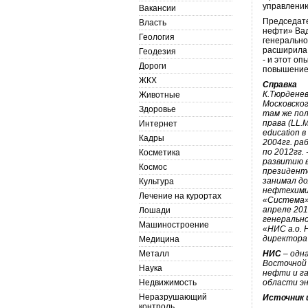
управлению
Вакансии
Председате
Власть
нефти» Вад
Геология
генерально
расширила 
Геодезия
- и этот о
Дороги
повышение
ЖКХ
Справка
К.Тюрдене
Животные
Московско
Здоровье
там же по
права (LL.
Интернет
education 
Кадры
2004гг. раб
по 2012гг.
Косметика
развитию в
Космос
президент
занимал д
Культура
нефтехимич
Лечение на курортах
«Система»
апреле 201
Лошади
генеральн
Машиностроение
«НИС а.о. 
директора 
Медицина
Металл
НИС
– одн
Восточной 
Наука
нефти и г
Недвижимость
области э
Неразрушающий
Источник 
контроль