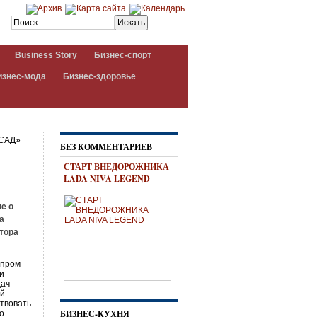
Business Story
Бизнес-спорт
изнес-мода
Бизнес-здоровье
САД»
БЕЗ КОММЕНТАРИЕВ
СТАРТ ВНЕДОРОЖНИКА
LADA NIVA LEGEND
ие о
а
тора
зпром
и
дач
ой
ствовать
БИЗНЕС-КУХНЯ
по