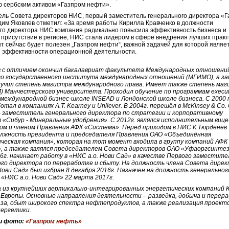
 сербским активом «Газпром нефти».
ль Совета директоров НИС, первый заместитель генерального директора «
им Яковлев отметил: «За время работы Кирилла Кравченко в должности
го директора НИС компания радикально повысила эффективность бизнеса и
присутствие в регионе, НИС стала лидером в сфере внедрения лучших прак
пыт сейчас будет полезен „Газпром нефти“, важной задачей для которой являе
 эффективности операционной деятельности.
в c отличием окончил бакалавриат факультета Международных отношени
го государственного института международных отношений (МГИМО), а з
лучил степень магистра международного права. Имеет также степень ма
M) Манчестерского университета. Проходил обучение по программам execut
в международной бизнес-школе INSEAD и Лондонской школе бизнеса. С 2000 
отал в компаниях A.T. Kearney и Unilever. В 2004г. перешёл в McKinsey & Co.
 - заместитель генерального директора по стратегии и корпоративному
 «Сибур - Минеральные удобрения». С 2012г. являлся исполнительным вице
ом и членом Правления АФК «Система». Перед приходом в НИС К.Тюрденев
олжность президента и председателя Правления ОАО «Объединённая
еская компания», которая на тот момент входила в группу компаний АФК
, а также являлся председателем Совета директоров ОАО «Уфаоргсинтез
6г. начинает работу в «НИС а.о. Нови Сад» в качестве Первого заместите
ого директора по переработке и сбыту. На должность члена Совета дире
Нови Сад» был избран 8 декабря 2016г. Назначен на должность генеральног
«НИС а.о. Нови Сад» 22 марта 2017г.
а из крупнейших вертикально-интегрированных энергетических компаний 
Европы. Основные направления деятельности – разведка, добыча и перер
аза, сбыт широкого спектра нефтепродуктов, а также реализация проекто
нергетики.
и фото:
«Газпром нефть»