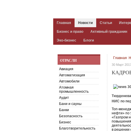
Главная
Новости
Статьи
Интер
Бизнес и право
Активный гражданин
Эко-бизнес
Блоги
Главная
Н
ОТРАСЛИ
30 Март 201
Авиация
КАДРОВ
Автоматизация
Автомобили
Атомная
промышленность
Тюрденева
Аудит
НИС по пер
Бани и сауны
Топ-менедж
Банки
нефти» по 
Безопасность
«Газпром н
повышения
Бизнес
деятельнос
Благотворительность
в решении 