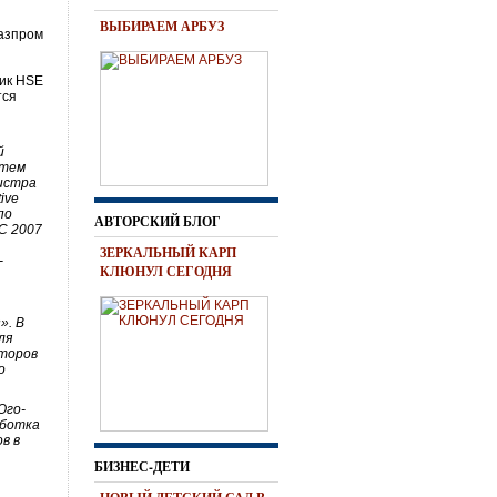
ВЫБИРАЕМ АРБУЗ
Газпром
тик HSE
тся
й
атем
гистра
ive
по
АВТОРСКИЙ БЛОГ
 С 2007
ЗЕРКАЛЬНЫЙ КАРП
-
КЛЮНУЛ СЕГОДНЯ
». В
ля
кторов
о
Юго-
аботка
в в
БИЗНЕС-ДЕТИ