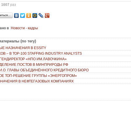
о
1607
раз
иться…
ано в
Новости - кадры
ы
атериалы (по тегу)
ЫЕ НАЗНАЧЕНИЯ В ESSITY
ОВ – В ТОР-100 STAFFING INDUSTRY ANALYSTS
ГЕНДИРЕКТОР «НПО ИМ.ЛАВОЧКИНА»
ДЕЛЕНИЕ ПОСТОВ В МИНПРИРОДЫ РФ
И.О. ГЛАВЫ ОБЪЕДИНЁННОГО КРЕДИТНОГО БЮРО
ОЕ ТОП-РЕШЕНИЕ ГРУППЫ «ЭНЕРГОПРОМ»
ЗНАЧЕНИЯ В НЕФТЕГАЗОВЫХ КОМПАНИЯХ