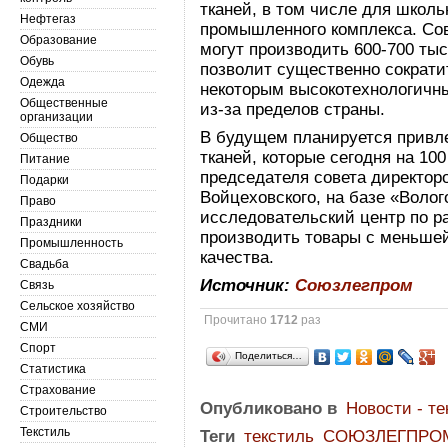
тканей, в том числе для школь
Нефтегаз
промышленного комплекса. Со
Образование
могут производить 600-700 тыс
Обувь
позволит существенно сократи
Одежда
некоторым высокотехнологичны
Общественные
из-за пределов страны.
организации
В будущем планируется привле
Общество
тканей, которые сегодня на 10
Питание
председателя совета директо
Подарки
Войцеховского, на базе «Волог
Право
исследовательский центр по ра
Праздники
производить товары с меньше
Промышленность
качества.
Свадьба
Источник:
Союзлегпром
Связь
Сельское хозяйство
Прочитано
1712
раз
СМИ
Спорт
Поделиться…
Статистика
Страхование
Опубликовано в
Новости - те
Строительство
Текстиль
Теги
текстиль
СОЮЗЛЕГПРО