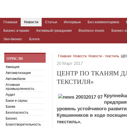
Главная
Новости
Статьи
Интервью
Без комментариев
Бизнес и право
Активный гражданин
Business music
Бизнес-
Эко-бизнес
Блоги
Главная
Новости
Новости - текстиль
ЦЕН
ОТРАСЛИ
20 Март 2017
Авиация
ЦЕНТР ПО ТКАНЯМ Д
Автоматизация
Автомобили
ТЕКСТИЛЯ»
Атомная
промышленность
Аудит
Крупнейш
Бани и сауны
предприя
Банки
уровень устойчивого развити
Безопасность
Кувшинников в ходе посещен
Бизнес
текстиль».
Благотворительность