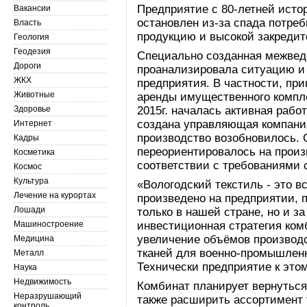
Предприятие с 80-летней исто
Вакансии
остановлен из-за спада потре
Власть
продукцию и высокой закредит
Геология
Геодезия
Специально созданная межвед
Дороги
проанализировала ситуацию и
ЖКХ
предприятия. В частности, пр
Животные
аренды имущественного компл
Здоровье
2015г. началась активная рабо
создана управляющая компания
Интернет
производство возобновилось. 
Кадры
переориентировалось на произ
Косметика
соответствии с требованиями 
Космос
Культура
«Вологодский текстиль - это в
Лечение на курортах
произведено на предприятии, 
Лошади
только в нашей стране, но и з
Машиностроение
инвестиционная стратегия ком
увеличение объёмов производст
Медицина
тканей для военно-промышленн
Металл
Технически предприятие к этому
Наука
Недвижимость
Комбинат планирует вернуться
Неразрушающий
также расширить ассортимент
контроль