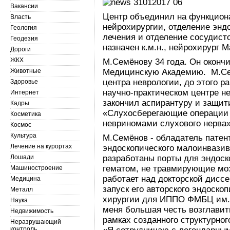
Вакансии
Центр объединил на функцион
Власть
нейрохирургии, отделение энд
Геология
лечения и отделение сосудист
Геодезия
назначен к.м.н., нейрохирург 
Дороги
ЖКХ
М.Семёнову 34 года. Он оконч
Животные
Медицинскую Академию. М.Се
центра неврологии, до этого 
Здоровье
научно-практическом центре не
Интернет
закончил аспирантуру и защит
Кадры
«Слухосберегающие операции 
Косметика
невриномами слухового нерва»
Космос
Культура
М.Семёнов - обладатель патен
Лечение на курортах
эндоскопического малоинвазив
Лошади
разработаны порты для эндоск
гематом, не травмирующие моз
Машиностроение
работает над докторской дисс
Медицина
запуск его авторского эндоско
Металл
хирургии для ИППО ФМБЦ им.
Наука
меня большая честь возглави
Недвижимость
рамках созданного структурног
Неразрушающий
контроль