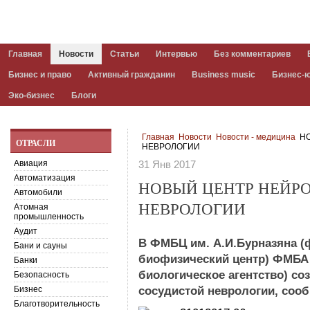
Главная
Новости
Статьи
Интервью
Без комментариев
Бизнес и право
Активный гражданин
Business music
Бизнес-
Эко-бизнес
Блоги
Главная
Новости
Новости - медицина
НО
ОТРАСЛИ
НЕВРОЛОГИИ
Авиация
31 Янв 2017
Автоматизация
НОВЫЙ ЦЕНТР НЕЙР
Автомобили
НЕВРОЛОГИИ
Атомная
промышленность
Аудит
В ФМБЦ им. А.И.Бурназяна 
Бани и сауны
биофизический центр) ФМБА
Банки
биологическое агентство) со
Безопасность
Бизнес
сосудистой неврологии, сооб
Благотворительность