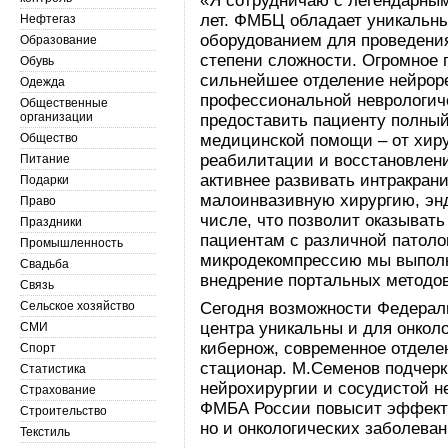
«Я сотрудничаю с легендарны
лет. ФМБЦ обладает уникальн
Нефтегаз
оборудованием для проведени
Образование
степени сложности. Огромное 
Обувь
сильнейшее отделение нейрор
Одежда
профессиональной неврологич
Общественные
организации
предоставить пациенту полны
Общество
медицинской помощи – от хир
реабилитации и восстановлени
Питание
активнее развивать интракран
Подарки
малоинвазивную хирургию, эн
Право
числе, что позволит оказыва
Праздники
пациентам с различной патоло
Промышленность
микродекомпрессию мы выполн
Свадьба
внедрение портальных методов
Связь
Сельское хозяйство
Сегодня возможности Федерал
центра уникальны и для онкол
СМИ
кибернож, современное отдел
Спорт
стационар. М.Семенов подчерк
Статистика
нейрохирургии и сосудистой н
Страхование
ФМБА России повысит эффекти
Строительство
но и онкологических заболеван
Текстиль