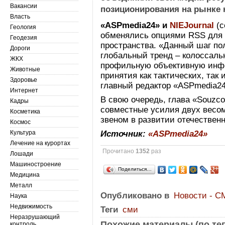
Вакансии
позиционирования на рынке
Власть
«ASPmedia24» и
NIEJournal
(
Геология
обменялись опциями RSS для 
Геодезия
пространства. «Данный шаг по
Дороги
глобальный тренд – колоссаль
ЖКХ
профильную объективную инфо
Животные
принятия как тактических, так
Здоровье
главный редактор «ASPmedia2
Интернет
В свою очередь, глава «Souzco
Кадры
совместные усилия двух весо
Косметика
звеном в развитии отечествен
Космос
Культура
Источник:
«ASPmedia24»
Лечение на курортах
Прочитано
1352
раз
Лошади
Машиностроение
Поделиться…
Медицина
Металл
Опубликовано в
Новости - С
Наука
Недвижимость
Теги
сми
Неразрушающий
Похожие материалы (по тег
контроль