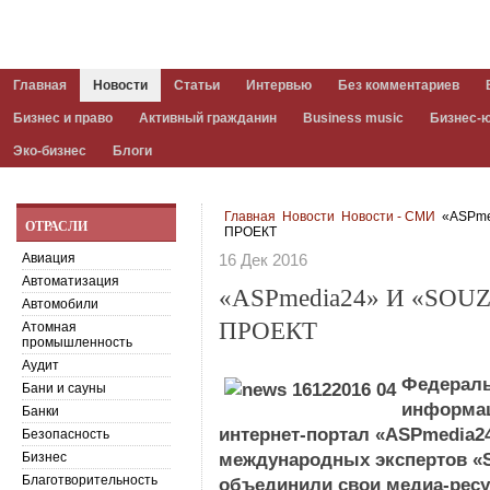
Главная
Новости
Статьи
Интервью
Без комментариев
Бизнес и право
Активный гражданин
Business music
Бизнес-
Эко-бизнес
Блоги
Главная
Новости
Новости - СМИ
«ASPme
ОТРАСЛИ
ПРОЕКТ
Авиация
16 Дек 2016
Автоматизация
«ASPmedia24» И «SO
Автомобили
ПРОЕКТ
Атомная
промышленность
Аудит
Федерал
Бани и сауны
информа
Банки
интернет-портал «ASPmedia24
Безопасность
Бизнес
международных экспертов «S
Благотворительность
объединили свои медиа-рес