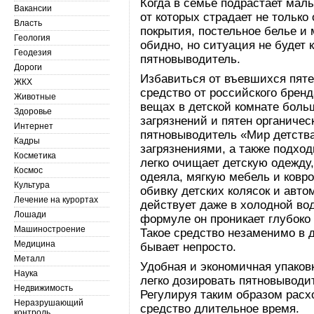
Когда в семье подрастает малы
Вакансии
от которых страдает не только
Власть
покрытия, постельное белье и 
Геология
обидно, но ситуация не будет
Геодезия
пятновыводитель.
Дороги
Избавиться от въевшихся пят
ЖКХ
средство от российского бренд
Животные
вещах в детской комнате боль
Здоровье
загрязнений и пятен органиче
Интернет
пятновыводитель «Мир детства
Кадры
загрязнениями, а также подход
Косметика
легко очищает детскую одежду,
Космос
одеяла, мягкую мебель и ковро
Культура
обивку детских колясок и авт
Лечение на курортах
действует даже в холодной во
Лошади
формуле он проникает глубоко 
Машиностроение
Такое средство незаменимо в д
Медицина
бывает непросто.
Металл
Удобная и экономичная упаков
Наука
легко дозировать пятновыводит
Недвижимость
Регулируя таким образом расх
Неразрушающий
средство длительное время.
контроль