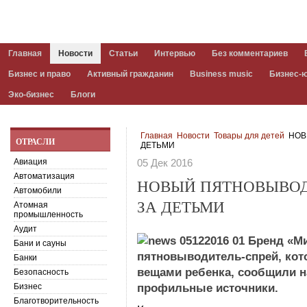
Главная
Новости
Статьи
Интервью
Без комментариев
Бизнес и право
Активный гражданин
Business music
Бизнес-
Эко-бизнес
Блоги
Главная
Новости
Товары для детей
НОВ
ОТРАСЛИ
ДЕТЬМИ
Авиация
05 Дек 2016
Автоматизация
НОВЫЙ ПЯТНОВЫВОД
Автомобили
ЗА ДЕТЬМИ
Атомная
промышленность
Аудит
Бренд «Ми
Бани и сауны
пятновыводитель-спрей, кот
Банки
вещами ребенка, сообщили н
Безопасность
Бизнес
профильные источники.
Благотворительность