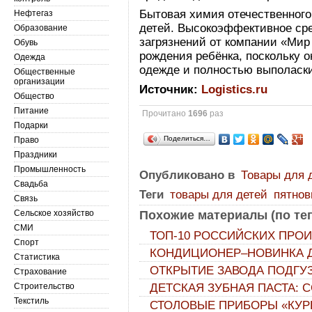
Бытовая химия отечественного
Нефтегаз
детей. Высокоэффективное ср
Образование
загрязнений от компании «Мир
Обувь
рождения ребёнка, поскольку о
Одежда
одежде и полностью выполаски
Общественные
организации
Источник:
Logistics.ru
Общество
Питание
Прочитано
1696
раз
Подарки
Поделиться…
Право
Праздники
Промышленность
Опубликовано в
Товары для 
Свадьба
Теги
товары для детей
пятно
Связь
Сельское хозяйство
Похожие материалы (по тег
СМИ
ТОП-10 РОССИЙСКИХ ПРО
Спорт
КОНДИЦИОНЕР–НОВИНКА Д
Статистика
ОТКРЫТИЕ ЗАВОДА ПОДГУ
Страхование
Строительство
ДЕТСКАЯ ЗУБНАЯ ПАСТА: 
Текстиль
СТОЛОВЫЕ ПРИБОРЫ «КУ