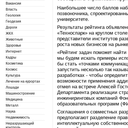
Вакансии
Наибольшее число баллов наб
Власть
позвоночника, спроектированн
Геология
университете.
Геодезия
Результаты рейтинга объявлен
Дороги
«Техноспарк» на круглом столе
ЖКХ
представители институтов ра
Животные
роста новых бизнесов на рынк
Здоровье
Интернет
«Рейтинг задач поможет найти
Кадры
мы будем искать примеры испо
бы стать «точками коммуника
Косметика
запустить несколько так назы
Космос
разработках - чтобы определи
Культура
возможности применения аддит
Лечение на курортах
отмел на встрече Алексей Гос
Лошади
Департамента реализации стр
Машиностроение
инжиниринговых компаний Фон
Медицина
образовательных программ (ФИ
Металл
Соглашения о совместных разра
Наука
предполагают разделение пра
Недвижимость
интеллектуальную собственно
Неразрушающий
контроль