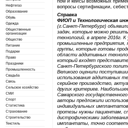
how и кейсы возможных приме
Нефтегаз
вопросы сертификации, себест
Образование
Справка
Обувь
ФИОП и Технологическая ин
Одежда
(г.Санкт-Петербург) объявили
Общественные
задач, которые можно решит
организации
технологий, в апреле 2016г.
Общество
промышленные предприятия, 
Питание
группы, которые готовы про
Подарки
области аддитивных технолог
Право
который входят представите
Праздники
Санкт-Петербургского полит
Промышленность
Великого оценили поступивши
Свадьба
использования аддитивных те
Связь
серийное производство, актуа
Сельское хозяйство
других критериев. Наибольшее
СМИ
Самарского государственного
Спорт
авторы предложили использов
Статистика
индивидуальных имплантатов 
протезы нужны пациентам, с
Страхование
дистрофическими заболевани
Строительство
имплантаты, точно соответ
Текстиль