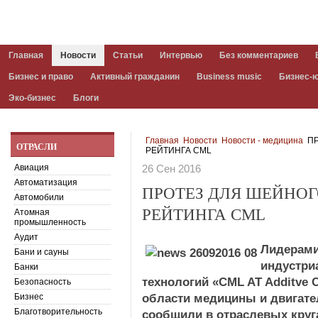
Главная
Новости
Статьи
Интервью
Без комментариев
Бизнес и право
Активный гражданин
Business music
Бизнес-
Эко-бизнес
Блоги
Главная
Новости
Новости - медицина
ПР
ОТРАСЛИ
РЕЙТИНГА CML
Авиация
26 Сен 2016
Автоматизация
ПРОТЕЗ ДЛЯ ШЕЙНОГ
Автомобили
РЕЙТИНГА CML
Атомная
промышленность
Аудит
Лидерами
Бани и сауны
индустри
Банки
технологий «CML AT Additve C
Безопасность
Бизнес
области медицины и двигате
Благотворительность
сообщили в отраслевых круг