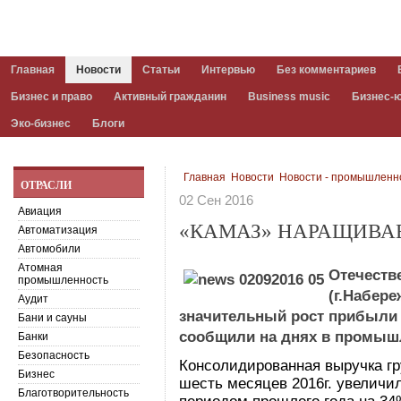
Главная
Новости
Статьи
Интервью
Без комментариев
Бизнес и право
Активный гражданин
Business music
Бизнес-
Эко-бизнес
Блоги
Главная
Новости
Новости - промышленн
ОТРАСЛИ
02 Сен 2016
Авиация
«КАМАЗ» НАРАЩИВА
Автоматизация
Автомобили
Атомная
Отечеств
промышленность
(г.Набер
Аудит
значительный рост прибыли з
Бани и сауны
сообщили на днях в промыш
Банки
Безопасность
Консолидированная выручка г
Бизнес
шесть месяцев 2016г. увеличи
Благотворительность