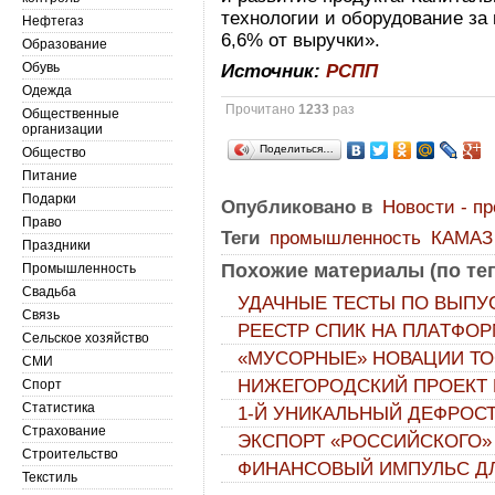
технологии и оборудование за 
Нефтегаз
6,6% от выручки».
Образование
Обувь
Источник:
РСПП
Одежда
Прочитано
1233
раз
Общественные
организации
Поделиться…
Общество
Питание
Подарки
Опубликовано в
Новости - п
Право
Теги
промышленность
КАМАЗ
Праздники
Похожие материалы (по тег
Промышленность
Свадьба
УДАЧНЫЕ ТЕСТЫ ПО ВЫПУ
Связь
РЕЕСТР СПИК НА ПЛАTФОР
Сельское хозяйство
«МУСОРНЫЕ» НОВАЦИИ ТО
СМИ
НИЖЕГОРОДСКИЙ ПРОЕКТ
Спорт
Статистика
1-Й УНИКАЛЬНЫЙ ДЕФРОС
Страхование
ЭКСПОРТ «РОССИЙСКОГО»
Строительство
ФИНАНСОВЫЙ ИМПУЛЬС ДЛ
Текстиль