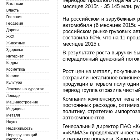
периодом прошлого года на 34%
Вакансии
месяцев 2015г. - 35 145 млн. ру
Власть
Геология
На российском и зарубежных р
Геодезия
автомобиля (6 месяцев 2015г. 
Дороги
российском рынке грузовых ав
ЖКХ
составила 60%, что на 11 проц
Животные
месяцев 2015 г.
Здоровье
В результате роста выручки б
Интернет
операционный денежный поток 
Кадры
Косметика
Рост цен на металл, покупные
Космос
сохранили негативное влияние
Культура
продукции в первом полугодии 
Лечение на курортах
период группа отразила чистый
Лошади
Компания компенсирует негат
Машиностроение
постоянных расходов, оптимиз
Медицина
политику, стратегию импортоз
Металл
автокомпонентов.
Наука
Генеральный директор ПАО «К
Недвижимость
««КАМАЗ» продолжает инвести
Неразрушающий
и развитие продукта. Капитал
контроль