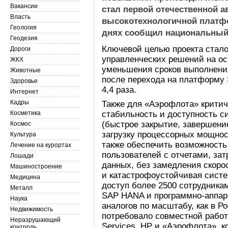
Вакансии
стал первой отечественной 
Власть
высокотехнологичной платф
Геология
днях сообщил национальный
Геодезия
Ключевой целью проекта стал
Дороги
управленческих решений на о
ЖКХ
уменьшения сроков выполнения
Животные
после перехода на платформу 
Здоровье
4,4 раза.
Интернет
Кадры
Также для «Аэрофлота» крити
Косметика
стабильность и доступность с
(быстрое закрытие, завершени
Космос
загрузку процессорных мощнос
Культура
также обеспечить возможност
Лечение на курортах
пользователей с отчетами, з
Лошади
данных, без замедления скорос
Машиностроение
и катастрофоустойчивая сист
Медицина
доступ более 2500 сотрудника
Металл
SAP HANA и программно-аппара
Наука
аналогов по масштабу, как в Р
Недвижимость
потребовало совместной работ
Неразрушающий
Services, HP и «Аэрофлота», 
контроль