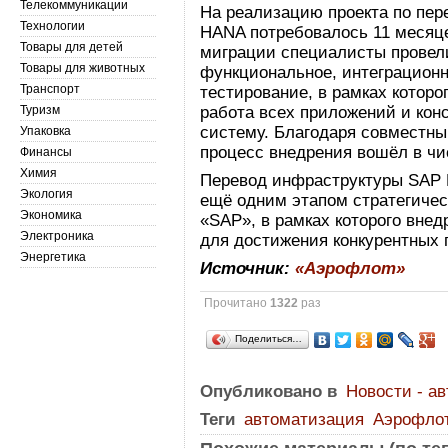
Телекоммуникации
На реализацию проекта по пе
Технологии
HANA потребовалось 11 месяце
Товары для детей
миграции специалисты провели
Товары для животных
функциональное, интеграционн
Транспорт
тестирование, в рамках которо
Туризм
работа всех приложений и кон
систему. Благодаря совместн
Упаковка
процесс внедрения вошёл в чи
Финансы
Химия
Перевод инфраструктуры SAP
Экология
ещё одним этапом стратегичес
Экономика
«SAP», в рамках которого вне
Электроника
для достижения конкурентных
Энергетика
Источник:
«Аэрофлот»
Прочитано
1322
раз
Поделиться…
Опубликовано в
Новости - а
Теги
автоматизация
Аэрофло