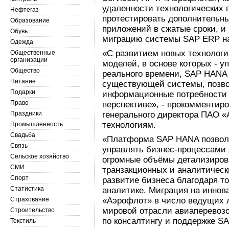
удаленности технологических 
Нефтегаз
протестировать дополнительн
Образование
приложений в сжатые сроки, и
Обувь
миграцию системы SAP ERP н
Одежда
«С развитием новых технологи
Общественные
организации
моделей, в основе которых - 
Общество
реального времени, SAP HANA
Питание
существующей системы, позв
Подарки
информационные потребности 
Право
перспективе», - прокомментир
Праздники
генерального директора ПАО 
технологиям.
Промышленность
Свадьба
«Платформа SAP HANA позволя
Связь
управлять бизнес-процессами
Сельское хозяйство
огромные объёмы детализиров
СМИ
транзакционных и аналитическ
Спорт
развитие бизнеса благодаря т
Статистика
аналитике. Миграция на инно
Страхование
«Аэрофлот» в число ведущих л
мировой отрасли авиаперевозо
Строительство
по консалтингу и поддержке S
Текстиль