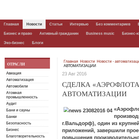
Главная
Новости
Статьи
Интервью
Без комментариев
Бизнес и право
Активный гражданин
Business music
Бизнес-
Эко-бизнес
Блоги
Главная
Новости
Новости - автоматизац
ОТРАСЛИ
АВТОМАТИЗАЦИИ
Авиация
23 Авг 2016
Автоматизация
СДЕЛКА «АЭРОФЛОТА»
Автомобили
АВТОМАТИЗАЦИИ
Атомная
промышленность
Аудит
«Аэрофло
Бани и сауны
производ
Банки
г.Вальдорф), один из крупн
Безопасность
Бизнес
приложений, завершили прое
Благотворительность
повышения производительно