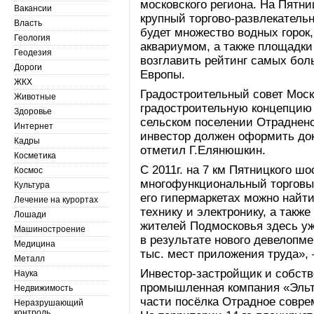
московского региона. На Пятн
Вакансии
крупный торгово-развлекатель
Власть
будет множество водных горок
Геология
аквариумом, а также площадки
Геодезия
возглавить рейтинг самых бол
Дороги
Европы.
ЖКХ
Градостроительный совет Моск
Животные
градостроительную концепцию 
Здоровье
сельском поселении Отрадненс
Интернет
инвестор должен оформить док
Кадры
отметил Г.Елянюшкин.
Косметика
С 2011г. на 7 км Пятницкого ш
Космос
многофункциональный торговый
Культура
его гипермаркетах можно найт
Лечение на курортах
технику и электронику, а такж
Лошади
жителей Подмосковья здесь уже
Машиностроение
в результате нового девелопме
Медицина
тыс. мест приложения труда», 
Металл
Инвестор-застройщик и собст
Наука
промышленная компания «Эльт»
Недвижимость
части посёлка Отрадное совре
Неразрушающий
контроль