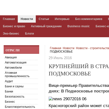
Главная
Новости
Статьи
Интервью
Без комментариев
Бизнес и право
Активный гражданин
Business music
Бизнес-
Эко-бизнес
Блоги
Главная
Новости
Новости - строительст
ОТРАСЛИ
ПОДМОСКОВЬЕ
Авиация
29 Июль 2016
Автоматизация
КРУПНЕЙШИЙ В СТРА
Автомобили
ПОДМОСКОВЬЕ
Атомная
промышленность
Аудит
Вице-премьер Правительств
Бани и сауны
днях: В Подмосковье построя
Банки
Безопасность
Бизнес
Красногорский район может ст
Благотворительность