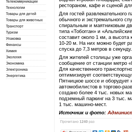
Телекоммуникации
рестораном, кафе и сценой дл
Технологии
Для гостей развлекательного п
Товары для детей
обычного и экстремального спу
Товары для животных
спиральным и маятниковым дв
Транспорт
типа «Тобогган» и «Альпийские
Туризм
составит около 1 км, а высота
Упаковка
10-20 м. На них можно будет 
Финансы
спуска до 7,3 метров в секунду
Химия
Для жителей столицы уже орга
Экология
сообщение от станции метро «
Экономика
Для качественного транспортн
Электроника
оптимизирует соответствующу
Энергетика
Пятницкое шоссе и оборудует н
автомобилистов в торгово-раз
создано более 4 тыс. новых м
подземный паркинг на 3 тыс. м
1 тыс. машино-мест.
Источник и фото:
Админис
Прочитано
1240
раз