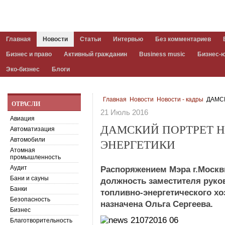
Главная
Новости
Статьи
Интервью
Без комментариев
Бизнес и право
Активный гражданин
Business music
Бизнес-
Эко-бизнес
Блоги
Главная
Новости
Новости - кадры
ДАМСК
ОТРАСЛИ
21 Июль 2016
Авиация
ДАМСКИЙ ПОРТРЕТ 
Автоматизация
Автомобили
ЭНЕРГЕТИКИ
Атомная
промышленность
Аудит
Распоряжением Мэра г.Москв
Бани и сауны
должность заместителя руко
Банки
топливно-энергетического хо
Безопасность
назначена Ольга Сергеева.
Бизнес
Благотворительность