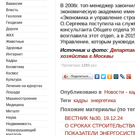
Вакансии
В 2006г. топ-менеджер законч
Власть
экономическую академию имен
Геология
«Экономика и управление стро
Геодезия
О.Сергеева поступила на служб
Дороги
консультанта Общего отдела Уп
возглавила этот отдел, а в 20
ЖКХ
Управление, которым руководи
Животные
Здоровье
Источник и фото:
Департам
Интернет
хозяйства г.Москвы
Кадры
Прочитано
1293
раз
Косметика
Космос
Поделиться…
Культура
Лечение на курортах
Опубликовано в
Новости - к
Лошади
Машиностроение
Теги
кадры
энергетика
Медицина
Похожие материалы (по тег
Металл
Наука
ВЕСТНИК №30, 19.12.24
Недвижимость
О СРОКАХ СТРОИТЕЛЬСТВА
Неразрушающий
ПОКАЗАТЕЛИ ЭНЕРГОСИСТ
контроль