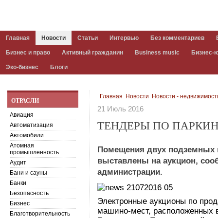
Главная
Новости
Статьи
Интервью
Без комментариев
Бизнес и право
Активный гражданин
Business music
Бизнес-
Эко-бизнес
Блоги
Главная
Новости
Новости - недвижимост
ОТРАСЛИ
21 Июль 2016
Авиация
ТЕНДЕРЫ ПО ПАРКИН
Автоматизация
Автомобили
Атомная
Помещения двух подземных п
промышленность
выставлены на аукцион, соо
Аудит
администрации.
Бани и сауны
Банки
Безопасность
Электронные аукционы по прод
Бизнес
машино-мест, расположенных в
Благотворительность