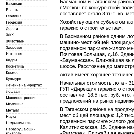
Басманном и Таганском район
Вакансии
г.Москвы по конкурентной по
Власть
составляет около 3 тыс. кв. ме
Геология
Хозяйствующим субъектом акт
Геодезия
гаражного строительства».
Дороги
ЖКХ
В Басманном районе одним ло
Животные
машино-мест общей площадью 1
Здоровье
подземном паркинге жилого мно
Почтовая Большая, д.16. Здани
Интернет
«Бауманская». Ближайшая выл
Кадры
шоссе. Расстояние до магистра
Косметика
Космос
Актив имеет хорошее техничес
Культура
Начальная стоимость лота - 31
Лечение на курортах
ГУП «Дирекция гаражного строи
Лошади
составляет 18,5 тыс. руб. что
Машиностроение
предложений на рынке недвиж
Медицина
В Таганском районе на продаж
Металл
мест общей площадью 1,2 тыс.
Наука
подземном паркинге жилого до
Недвижимость
Калитниковская, 15. Здание на
Неразрушающий
«Римская». Ближайшая вылетн
контроль