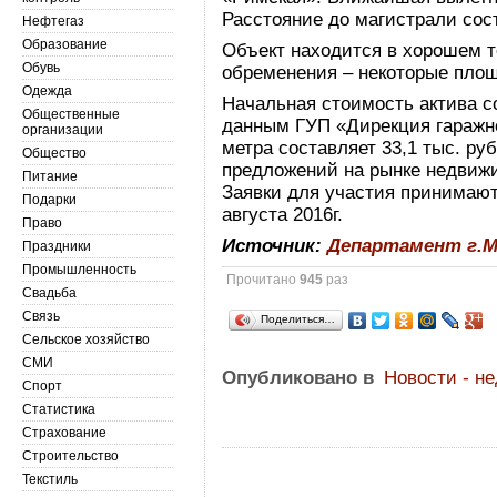
Расстояние до магистрали сост
Нефтегаз
Образование
Объект находится в хорошем т
Обувь
обременения – некоторые пло
Одежда
Начальная стоимость актива со
Общественные
данным ГУП «Дирекция гаражно
организации
метра составляет 33,1 тыс. ру
Общество
предложений на рынке недвиж
Питание
Заявки для участия принимаютс
Подарки
августа 2016г.
Право
Источник:
Департамент г.М
Праздники
Промышленность
Прочитано
945
раз
Свадьба
Связь
Поделиться…
Сельское хозяйство
СМИ
Опубликовано в
Новости - н
Спорт
Статистика
Страхование
Строительство
Текстиль