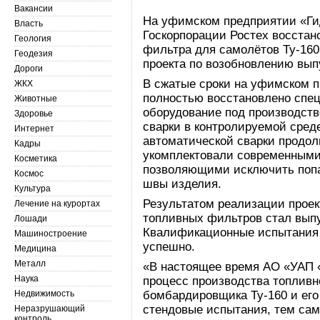
Вакансии
На уфимском предприятии «Ги
Власть
Госкорпорации Ростех восстан
Геология
фильтра для самолётов Ту-160
Геодезия
проекта по возобновлению вып
Дороги
В сжатые сроки на уфимском 
ЖКХ
полностью восстановлено спе
Животные
оборудование под производств
Здоровье
сварки в контролируемой сред
Интернет
автоматической сварки продол
Кадры
укомплектовали современными
Косметика
позволяющими исключить попа
Космос
швы изделия.
Культура
Результатом реализации проек
Лечение на курортах
топливных фильтров стал выпу
Лошади
Квалификационные испытания
Машиностроение
успешно.
Медицина
Металл
«В настоящее время АО «УАП 
Наука
процесс производства топливн
Недвижимость
бомбардировщика Ту-160 и ег
стендовые испытания, тем сам
Неразрушающий
контроль