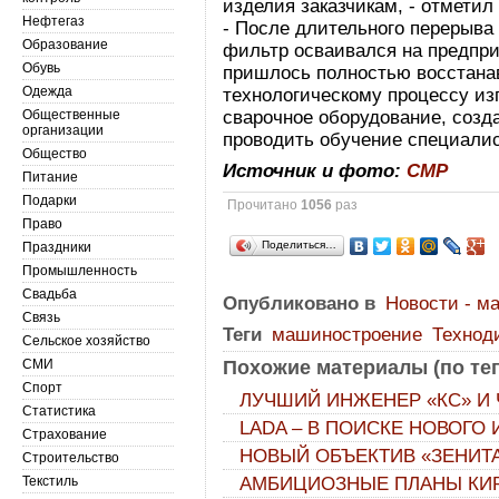
изделия заказчикам, - отмети
Нефтегаз
- После длительного перерыва 
Образование
фильтр осваивался на предприя
Обувь
пришлось полностью восстана
Одежда
технологическому процессу из
Общественные
сварочное оборудование, созд
организации
проводить обучение специалис
Общество
Источник и фото:
СМР
Питание
Подарки
Прочитано
1056
раз
Право
Поделиться…
Праздники
Промышленность
Свадьба
Опубликовано в
Новости - м
Связь
Теги
машиностроение
Технод
Сельское хозяйство
СМИ
Похожие материалы (по тег
Спорт
ЛУЧШИЙ ИНЖЕНЕР «КС» И
Статистика
LADA – В ПОИСКЕ НОВОГО
Страхование
НОВЫЙ ОБЪЕКТИВ «ЗЕНИТА
Строительство
Текстиль
АМБИЦИОЗНЫЕ ПЛАНЫ КИР