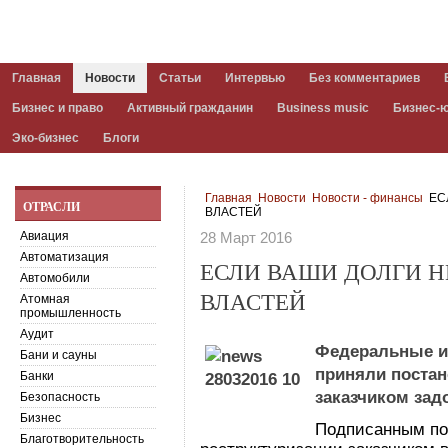
Главная
Новости
Статьи
Интервью
Без комментариев
Бизнес и право
Активный гражданин
Business music
Бизнес-
Эко-бизнес
Блоги
Главная
Новости
Новости - финансы
ЕС
ОТРАСЛИ
ВЛАСТЕЙ
Авиация
28 Март 2016
Автоматизация
ЕСЛИ ВАШИ ДОЛГИ Н
Автомобили
ВЛАСТЕЙ
Атомная
промышленность
Аудит
Федеральные и
Бани и сауны
приняли постан
Банки
заказчиком зад
Безопасность
Бизнес
Подписанным по
Благотворительность