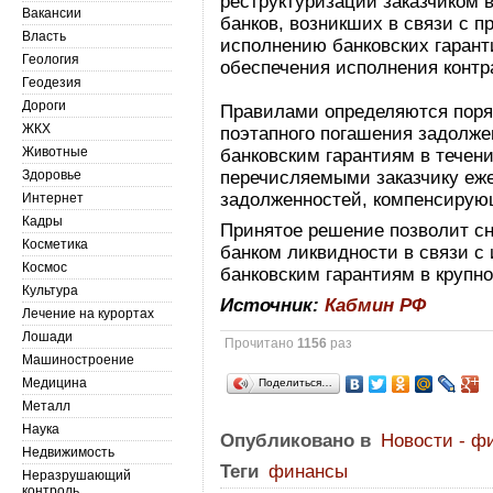
реструктуризации заказчиком 
Вакансии
банков, возникших в связи с 
Власть
исполнению банковских гарант
Геология
обеспечения исполнения контра
Геодезия
Дороги
Правилами определяются поря
ЖКХ
поэтапного погашения задолже
Животные
банковским гарантиям в течен
Здоровье
перечисляемыми заказчику еж
задолженностей, компенсирую
Интернет
Кадры
Принятое решение позволит с
Косметика
банком ликвидности в связи с
Космос
банковским гарантиям в крупн
Культура
Источник:
Кабмин РФ
Лечение на курортах
Лошади
Прочитано
1156
раз
Машиностроение
Медицина
Поделиться…
Металл
Наука
Опубликовано в
Новости - ф
Недвижимость
Теги
финансы
Неразрушающий
контроль