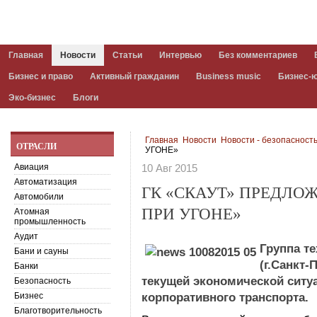
Главная
Новости
Статьи
Интервью
Без комментариев
Бизнес и право
Активный гражданин
Business music
Бизнес-
Эко-бизнес
Блоги
Главная
Новости
Новости - безопасност
ОТРАСЛИ
УГОНЕ»
Авиация
10 Авг 2015
Автоматизация
ГК «СКАУТ» ПРЕДЛО
Автомобили
ПРИ УГОНЕ»
Атомная
промышленность
Аудит
Группа т
Бани и сауны
(г.Санкт-
Банки
текущей экономической ситу
Безопасность
Бизнес
корпоративного транспорта.
Благотворительность