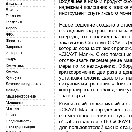
Входящее в новый продукт обо
Вакансии
надёжный помощник в поиске 
Власть
инструмент спутникового мон
Геология
Геодезия
Новое решение создано в отве
Дороги
последний год транспорт и за
ЖКХ
очередь, это повлияло на рост
Животные
заказчиков Системы СКАУТ. Дл
Здоровье
которые осознают риск пропаж
Интернет
«СКАУТ-Маяк». С его помощью
Кадры
отслеживать перемещение маш
Косметика
меры по их нахождению. Обор
кратковременно два раза в ден
Космос
установки сложно даже опытн
Культура
ситуациями, решение «Поиск п
Лечение на курортах
контролировать соблюдение ус
Лошади
транспорта.
Машиностроение
Медицина
Компактный, герметичный и ск
Металл
«СКАУТ-Маяк» определяет свои
Наука
его местоположении поступают
обрабатываются в ПО «СКАУТ
Недвижимость
для пользователей как на стац
Неразрушающий
контроль