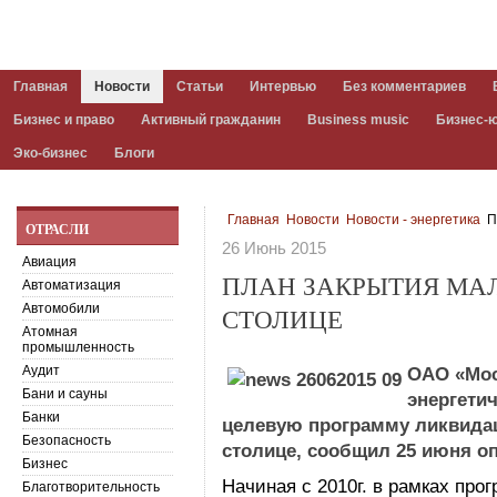
Главная
Новости
Статьи
Интервью
Без комментариев
Бизнес и право
Активный гражданин
Business music
Бизнес-
Эко-бизнес
Блоги
Главная
Новости
Новости - энергетика
П
ОТРАСЛИ
26 Июнь 2015
Авиация
ПЛАН ЗАКРЫТИЯ МА
Автоматизация
Автомобили
СТОЛИЦЕ
Атомная
промышленность
Аудит
ОАО «Мос
Бани и сауны
энергети
Банки
целевую программу ликвида
Безопасность
столице, сообщил 25 июня оп
Бизнес
Начиная с 2010г. в рамках пр
Благотворительность