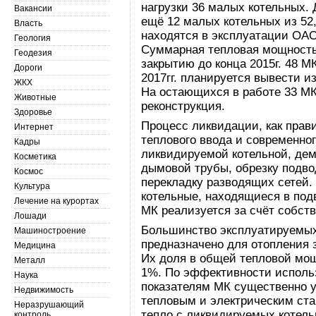
нагрузки 36 малых котельных. 
Вакансии
ещё 12 малых котельных из 52
Власть
находятся в эксплуатации ОА
Геология
Суммарная тепловая мощность
Геодезия
закрытию до конца 2015г. 48 МК
Дороги
2017гг. планируется вывести 
ЖКХ
На остающихся в работе 33 МК
Животные
реконструкция.
Здоровье
Процесс ликвидации, как прав
Интернет
теплового ввода и современно
Кадры
ликвидируемой котельной, дем
Косметика
дымовой трубы, обрезку подво
Космос
перекладку разводящих сетей.
Культура
котельные, находящиеся в под
Лечение на курортах
МК реализуется за счёт собс
Лошади
Большинство эксплуатируемы
Машиностроение
предназначено для отопления 
Медицина
Их доля в общей тепловой мо
Металл
1%. По эффективности исполь
Наука
показателям МК существенно 
Недвижимость
тепловым и электрическим ст
Неразрушающий
тепло с ликвидируемых котель
контроль