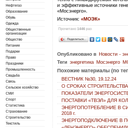
и эффективные источники ге
Нефтегаз
«Мосэнерго».
Образование
Обувь
Источник:
«МОЭК»
Одежда
Прочитано
1446
раз
Общественные
организации
Общество
Поделиться…
Питание
Подарки
Опубликовано в
Новости - эн
Право
Теги
энергетика
Мосэнерго
М
Праздники
Промышленность
Похожие материалы (по тег
Свадьба
ВЕСТНИК №30, 19.12.24
Связь
О СРОКАХ СТРОИТЕЛЬСТВА
Сельское хозяйство
ПОКАЗАТЕЛИ ЭНЕРГОСИСТ
СМИ
Спорт
ПОСТАВКИ «ТВЭЛ» ДЛЯ КО
Статистика
ЭНЕРГОПОТРЕБЛЕНИЕ В СИ
Страхование
2018 г.
Строительство
ЭНЕРГОПОДКЛЮЧЕНИЕ В П
Текстиль
«ЛЕНЭНЕРГО» ОБЕСПЕЧИЛ