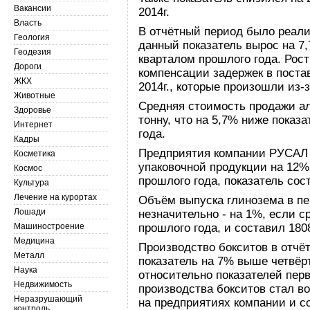
Вакансии
2014г.
Власть
В отчётный период было реали
Геология
данный показатель вырос на 7
Геодезия
кварталом прошлого года. Рос
Дороги
компенсации задержек в постав
ЖКХ
2014г., которые произошли из-
Животные
Средняя стоимость продажи а
Здоровье
тонну, что на 5,7% ниже показ
Интернет
года.
Кадры
Предприятия компании РУСАЛ 
Косметика
упаковочной продукции на 12%,
Космос
прошлого года, показатель сост
Культура
Лечение на курортах
Объём выпуска глинозема в пе
Лошади
незначительно - на 1%, если с
Машиностроение
прошлого года, и составил 1808
Медицина
Производство бокситов в отчёт
Металл
показатель на 7% выше четвёрт
Наука
относительно показателей перв
Недвижимость
производства бокситов стал 
Неразрушающий
на предприятиях компании и с
контроль