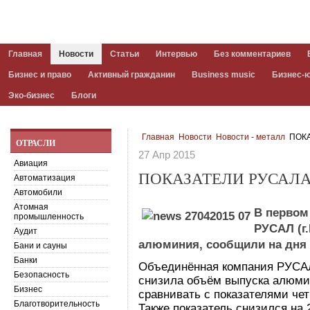
Главная
Новости
Статьи
Интервью
Без комментариев
Бизнес и право
Активный гражданин
Business music
Бизнес-
Эко-бизнес
Блоги
Главная
Новости
Новости - металл
ПОКА
ОТРАСЛИ
27 Апр 2015
Авиация
ПОКАЗАТЕЛИ РУСАЛА 
Автоматизация
Автомобили
Атомная
В первом
промышленность
РУСАЛ (г
Аудит
алюминия, сообщили на дня
Бани и сауны
Банки
Объединённая компания РУСАЛ
Безопасность
снизила объём выпуска алюмин
Бизнес
сравнивать с показателями чет
Благотворительность
Также показатель снизился на 