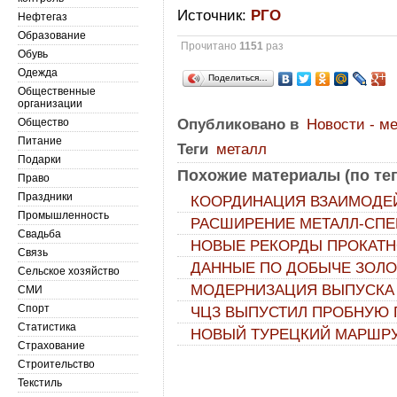
Источник:
РГО
Нефтегаз
Образование
Прочитано
1151
раз
Обувь
Одежда
Поделиться…
Общественные
организации
Общество
Опубликовано в
Новости - м
Питание
Теги
металл
Подарки
Похожие материалы (по тег
Право
Праздники
КООРДИНАЦИЯ ВЗАИМОДЕЙ
Промышленность
РАСШИРЕНИЕ МЕТАЛЛ-СПЕ
Свадьба
НОВЫЕ РЕКОРДЫ ПРОКАТНО
Связь
ДАННЫЕ ПО ДОБЫЧЕ ЗОЛОТ
Сельское хозяйство
МОДЕРНИЗАЦИЯ ВЫПУСКА
СМИ
Спорт
ЧЦЗ ВЫПУСТИЛ ПРОБНУЮ
Статистика
НОВЫЙ ТУРЕЦКИЙ МАРШРУ
Страхование
Строительство
Текстиль