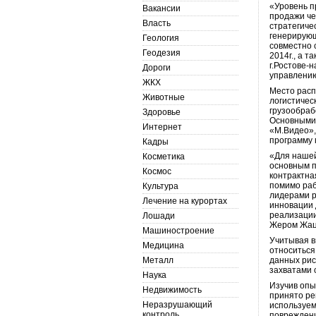
«Уровень п
Вакансии
продажи че
Власть
стратегиче
генерирующ
Геология
совместно 
Геодезия
2014г., а 
г.Ростове-
Дороги
управлению
ЖКХ
Место расп
Животные
логистичес
грузообраб
Здоровье
Основными 
Интернет
«М.Видео»,
программу 
Кадры
«Для нашей
Косметика
основным п
Космос
контрактна
помимо раб
Культура
лидерами р
Лечение на курортах
инновации 
реализации
Лошади
Жером Жаце
Машиностроение
Учитывая в
Медицина
относиться
Металл
данных рис
захватами 
Наука
Изучив опы
Недвижимость
принято ре
Неразрушающий
используем
контроль
повреждени