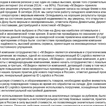
родаж в южном регионе у нас один из самых высоких, кроме того стремительн
рез интернет (по итогам 2014г. – на 90%). Поэтому «М.Видео» приняло
ское решение улучшить сервис за счет создания запаса на складе ближе к лок
ей продажи. В октябре 2014г. мы запустили работу складского комплекса кла
с оператором с мировым именем. Оглядываясь на хорошие результаты прода
также на состояние рынка складской недвижимости, мы уверены, что открытие с
на-Дону было верным и своевременным», отметила Ирина Дементьева, Директ
 поставками, дистрибуцией и логистикой «М.Видео».
оложения было выбрано в г.Ростове-на-Дону как наиболее оптимальное с
кой и экономической точки зрения. В качестве провайдера по оказанию услуг
отки на данной площадке на конкурсной основе привлечена компания ID Logist
критериями отбора были: соответствие провайдера ожиданиям компании
 надёжность, высокий уровень сервиса, ориентация на инновационные техно
постоянного улучшения.
 компании сотрудничество с «М.Видео» является ключевым и стратегическим
ричинам: во-первых, одной из основных специализаций ID Logistics является
я логистика для ритейла; во-вторых, «М.Видео» - российская компания, и для 
оты с международными компаниями, важно начать сотрудничество с локаль
ынка; в-третьих, «М.Видео» является компанией, делающей ставку в том числ
для повышения своих конкурентных преимуществ. Для нас это возможность
 наших лучших практик для нового партнера в России», отметил данный прое
к, генеральный директор ID Logistics в России.
ысокую стоимость и оборачиваемость товаров, необходимо крайне внимател
 к риску повреждения товара во время его обработки на складе. Для снижени
ков ID Logistics приняла решение использовать погрузчики, оснащённые бок
с интеллектуальной настройкой давления.
т использования боковых захватов на аналогичных складах за рубежом, было
шение инвестировать в интеллектуальную систему боковых захватов, практич
ую в России в силу высокой стоимости, но позволяющую значительно снизить
я товара. Принцип действия данной системы заключается в использовании