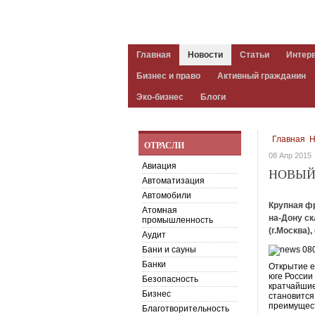
Главная
Новости
Статьи
Интер
Бизнес и право
Активный гражданин
Эко-бизнес
Блоги
Главная
Н
ОТРАСЛИ
08 Апр 2015
Авиация
НОВЫЙ 
Автоматизация
Автомобили
Крупная фр
Атомная
на-Дону с
промышленность
(г.Москва)
Аудит
Бани и сауны
Банки
Открытие е
юге России
Безопасность
кратчайшие
Бизнес
становится
преимущес
Благотворительность