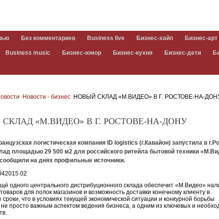
вью
Без комментариев
Business live
Бизнес-хайп
Бизнес-арт
Business music
Бизнес-юмор
Бизнес-кухня
Бизнес-дети
Б
овости
Новости - бизнес
НОВЫЙ СКЛАД «М.ВИДЕО» В Г. РОСТОВЕ-НА-ДОН
СКЛАД «М.ВИДЕО» В Г. РОСТОВЕ-НА-ДОНУ
анцузская логистическая компания ID logistics (г.Кавайон) запустила в г.Р
клад площадью 29 500 м2 для российского ритейла бытовой техники «М.В
, сообщили на днях профильные источники.
щё одного центрального дистрибуционного склада обеспечит «М.Видео» нал
 товаров для полок магазинов и возможность доставки конечному клиенту в
 сроки, что в условиях текущей экономической ситуации и конкурной борьбы
 не просто важным аспектом ведения бизнеса, а одним из ключевых и необх
тв.