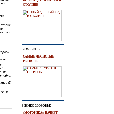
НОВЫЙ ДЕТСКИЙ САД В
 по
СТОЛИЦЕ
вки
 стране
иям
ентов и
не.
ЭКО-БИЗНЕС
первой
САМЫЕ ЛЕСИСТЫЕ
м кв.
РЕГИОНЫ
ке.
в 14
е, при
итейла,
кции ID
АК, с
БИЗНЕС-ЗДОРОВЬЕ
«МОТОРИКА» НАЧНЁТ