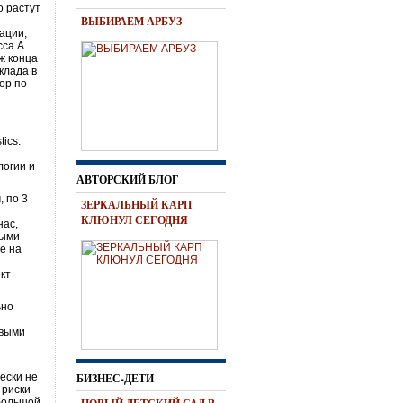
о растут
ВЫБИРАЕМ АРБУЗ
ации,
сса А
ж конца
клада в
ор по
ics.
логии и
АВТОРСКИЙ БЛОГ
, по 3
ЗЕРКАЛЬНЫЙ КАРП
КЛЮНУЛ СЕГОДНЯ
нас,
ными
е на
кт
ьно
я
овыми
ески не
БИЗНЕС-ДЕТИ
 риски
 большой