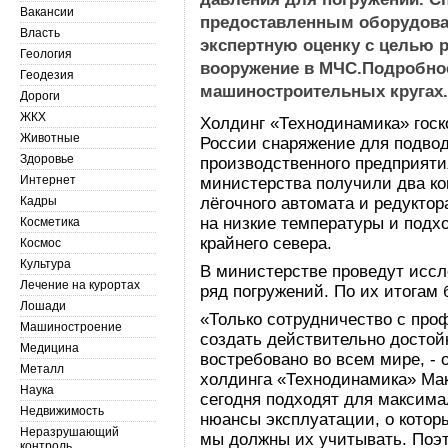
Вакансии
предоставленным оборудова
Власть
экспертную оценку с целью 
Геология
вооружение в МЧС.Подробнос
Геодезия
машиностроительных кругах
Дороги
ЖКХ
Холдинг «Технодинамика» гос
Животные
России снаряжение для подвод
Здоровье
производственного предприят
Интернет
министерства получили два ко
Кадры
лёгочного автомата и редукто
на низкие температуры и подх
Косметика
крайнего севера.
Космос
Культура
В министерстве проведут иссл
Лечение на курортах
ряд погружений. По их итогам 
Лошади
«Только сотрудничество с пр
Машиностроение
создать действительно достой
Медицина
востребовано во всем мире, -
Металл
холдинга «Технодинамика» Ма
Наука
сегодня подходят для максима
Недвижимость
нюансы эксплуатации, о котор
Неразрушающий
мы должны их учитывать. Поэт
контроль