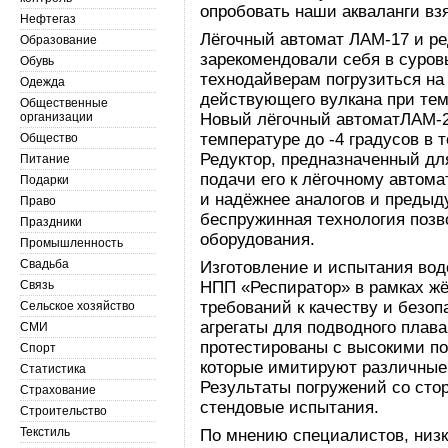
опробовать наши акваланги вз
Нефтегаз
Лёгочный автомат ЛАМ-17 и ре
Образование
зарекомендовали себя в суров
Обувь
технодайверам погрузиться на
Одежда
действующего вулкана при тем
Общественные
организации
Новый лёгочный автоматЛАМ-2
температуре до -4 градусов в 
Общество
Редуктор, предназначенный дл
Питание
подачи его к лёгочному автома
Подарки
и надёжнее аналогов и предыд
Право
беспружинная технология поз
Праздники
оборудования.
Промышленность
Свадьба
Изготовление и испытания вод
Связь
НПП «Респиратор» в рамках жё
требований к качеству и безо
Сельское хозяйство
агрегаты для подводного плав
СМИ
протестированы с высокими по
Спорт
которые имитируют различные
Статистика
Результаты погружений со ст
Страхование
стендовые испытания.
Строительство
Текстиль
По мнению специалистов, низ