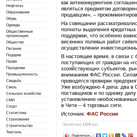
как антиконкурентное соглашен
Нефтегаз
являться предметом договорен
Образование
продавцом», – прокомментиров
Обувь
На совещании рассматривалис
Одежда
полноты выделения кредитных 
Общественные
поддержки, что особенно важно
организации
весенних полевых работ свёк
Общество
осуществлении инвестиционных
Питание
Подарки
В настоящее время, в связи с
Право
поступающих от граждан на «г
Праздники
хозяйствующих субъектов, рын
вниманием ФАС России. Сила
Промышленность
проводятся проверки предприя
Свадьба
Уже возбуждено 4 дела: два в
Связь
поставщиков и по одному делу 
Сельское хозяйство
установлению необоснованных 
СМИ
в Чите – 4 торговых сети.
Спорт
Статистика
Источник:
ФАС России
Страхование
Прочитано
1376
раз
Строительство
Текстиль
Поделиться…