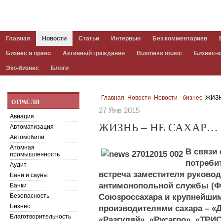
Главная
Новости
Статьи
Интервью
Без комментариев
Бизнес и право
Активный гражданин
Business music
Бизнес-
Эко-бизнес
Блоги
Главная
Новости
Новости - бизнес
ЖИЗН
ОТРАСЛИ
27 Янв 2015
Авиация
ЖИЗНЬ – НЕ САХАР…
Автоматизация
Автомобили
Атомная
В связи 
промышленность
потреби
Аудит
встреча заместителя руково
Бани и сауны
антимонопольной службы (Ф
Банки
Безопасность
Союзроссахара и крупнейши
Бизнес
производителями сахара – «
Благотворительность
«Разгуляй», «Русагро», «ТРИ