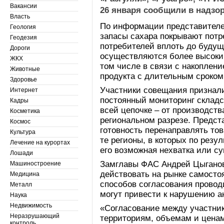
Вакансии
26 января сообщили в надзо
Власть
По информации представител
Геология
запасы сахара покрывают пот
Геодезия
потребителей вплоть до будущ
Дороги
осуществляются более высоким
ЖКХ
том числе в связи с накоплен
Животные
продукта с длительным сроком
Здоровье
Участники совещания признал
Интернет
постоянный мониторинг складск
Кадры
всей цепочке – от производств
Косметика
региональном разрезе. Предст
Космос
готовность перенаправлять то
Культура
те регионы, в которых по резу
Лечение на курортах
его возможная нехватка или с
Лошади
Замглавы ФАС Андрей Цыганов
Машиностроение
действовать на рынке самосто
Медицина
способов согласования провод
Металл
могут привести к нарушению а
Наука
Недвижимость
«Согласование между участник
Неразрушающий
территориям, объемам и цена
контроль