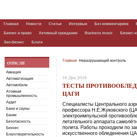
Главная
Новости
Статьи
Интервью
Без комментариев
Бизнес и право
Активный гражданин
Business music
Бизнес-
Эко-бизнес
Блоги
Главная
Неразрушающий контроль
ОТРАСЛИ
Авиация
16 Дек 2016
Автоматизация
ТЕСТЫ ПРОТИВООБЛЕ
Автомобили
ЦАГИ
Атомная
промышленность
Аудит
Специалисты Центрального аэр
Бани и сауны
профессора Н.Е.Жуковского (Ц
Банки
электроимпульсной противообл
летательного аппарата самолёт
Безопасность
полета. Работы проходили по за
Бизнес
искусственного обледенения ЦА
Благотворительность