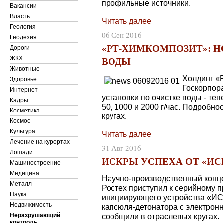
профильные источники.
Вакансии
Власть
Читать далее
Геология
06 Сен 2016
Геодезия
«РТ-ХИМКОМПОЗИТ»: 
Дороги
ВОДЫ
ЖКХ
Животные
Холдинг «Р
Здоровье
Госкорпор
Интернет
установки по очистке воды - те
Кадры
50, 1000 и 2000 г/час. Подробн
Косметика
кругах.
Космос
Культура
Читать далее
Лечение на курортах
31 Авг 2016
Лошади
ИСКРЫ УСПЕХА ОТ «ИС
Машиностроение
Медицина
Научно-производственный конце
Металл
Ростех приступил к серийному п
Наука
инициирующего устройства «ИСК
Недвижимость
капсюля-детонатора с электрон
Неразрушающий
сообщили в отраслевых кругах.
контроль