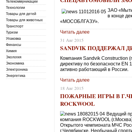
Телекоммуникации
Технологии
ЗАО «Мыти
Товары для детей
в конце де
Товары для животных
«МОСОБЛГАЗУ».
Транспорт
Читать далее
Туризм
Упаковка
31 Авг 2015
Финансы
SANDVIK ПОДДЕРЖАЛ ДИ
Химия
Экология
Компания Sandvik Construction 
директиву по безопасности EN 1
Экономика
активно работающий в России.
Электроника
Энергетика
Читать далее
18 Авг 2015
ПОЖАРНЫЕ ИГРЫ В Г.Ч
ROCKWOOL
Ведущий пр
компания ROCKWOOL (г.Москва)
Открытого чемпионата МЧС Росс
г.Челябинске. Необычный спор