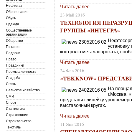
Нефтегаз
Читать далее
Образование
23 Май 2016
Обувь
ТЕХНОЛОГИЯ НЕРАЗРУ
Одежда
ГРУППЫ «ИНТЕГРА»
Общественные
организации
Нефтесерв
Общество
установку
Питание
контролю металлопроката, сооб
Подарки
Право
Читать далее
Праздники
24 Фев 2016
Промышленность
«TEKKNOW» ПРЕДСТАВ
Свадьба
Связь
На площадк
Сельское хозяйство
г.Москва, 
СМИ
представит линейку уровнемеро
Спорт
выставочный кругах.
Статистика
Страхование
Читать далее
Строительство
11 Янв 2016
Текстиль
СПЕЦАВТОМОБИЛИ ЗАО 