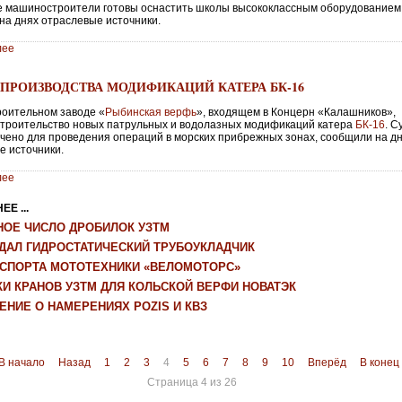
е машиностроители готовы оснастить школы высококлассным оборудованием
на днях отраслевые источники.
лее
 ПРОИЗВОДСТВА МОДИФИКАЦИЙ КАТЕРА БК-16
роительном заводе «
Рыбинская верфь
», входящем в Концерн «Калашников»,
строительство новых патрульных и водолазных модификаций катера
БК-16
. С
чено для проведения операций в морских прибрежных зонах, сообщили на д
е источники.
лее
Е ...
НОЕ ЧИСЛО ДРОБИЛОК УЗТМ
ЗДАЛ ГИДРОСТАТИЧЕСКИЙ ТРУБОУКЛАДЧИК
КСПОРТА МОТОТЕХНИКИ «ВЕЛОМОТОРС»
КИ КРАНОВ УЗТМ ДЛЯ КОЛЬСКОЙ ВЕРФИ НОВАТЭК
ЕНИЕ О НАМЕРЕНИЯХ POZIS И КВЗ
В начало
Назад
1
2
3
4
5
6
7
8
9
10
Вперёд
В конец
Страница 4 из 26