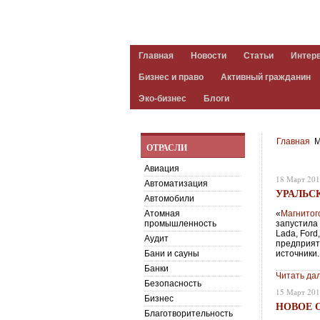
Главная
Новости
Статьи
Интер
Бизнес и право
Активный гражданин
Эко-бизнес
Блоги
Главная
М
ОТРАСЛИ
Авиация
18 Март 20
Автоматизация
УРАЛЬС
Автомобили
Атомная
«
Магнитог
промышленность
запустила
Lada, For
Аудит
предприят
Бани и сауны
источники.
Банки
Читать да
Безопасность
15 Март 20
Бизнес
НОВОЕ 
Благотворительность