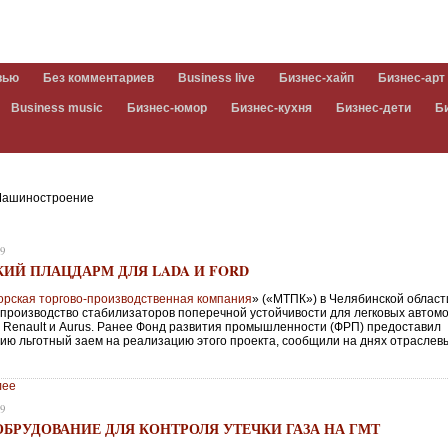
вью
Без комментариев
Business live
Бизнес-хайп
Бизнес-арт
Business music
Бизнес-юмор
Бизнес-кухня
Бизнес-дети
Б
ашиностроение
19
КИЙ ПЛАЦДАРМ ДЛЯ LADA И FORD
орская торгово-производственная компания
» («МТПК») в Челябинской област
 производство стабилизаторов поперечной устойчивости для легковых автом
d, Renault и Aurus. Ранее Фонд развития промышленности (ФРП) предоставил
ию льготный заем на реализацию этого проекта, сообщили на днях отраслев
лее
19
ОБРУДОВАНИЕ ДЛЯ КОНТРОЛЯ УТЕЧКИ ГАЗА НА ГМТ