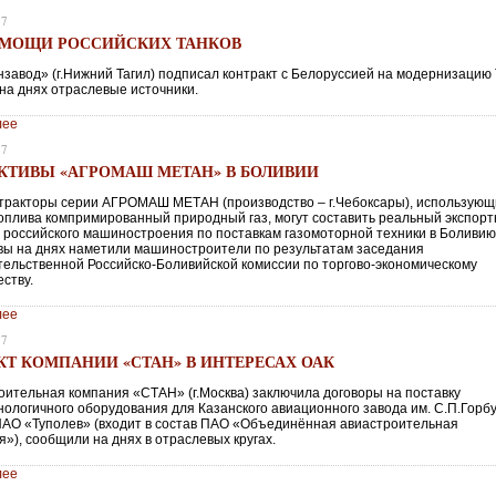
17
 МОЩИ РОССИЙСКИХ ТАНКОВ
нзавод» (г.Нижний Тагил) подписал контракт с Белоруссией на модернизацию 
на днях отраслевые источники.
лее
17
КТИВЫ «АГРОМАШ МЕТАН» В БОЛИВИИ
тракторы серии АГРОМАШ МЕТАН (производство – г.Чебоксары), использующ
топлива компримированный природный газ, могут составить реальный экспор
 российского машиностроения по поставкам газомоторной техники в Боливию
вы на днях наметили машиностроители по результатам заседания
ельственной Российско-Боливийской комиссии по торгово-экономическому
ству.
лее
17
КТ КОМПАНИИ «СТАН» В ИНТЕРЕСАХ ОАК
оительная компания «СТАН» (г.Москва) заключила договоры на поставку
нологичного оборудования для Казанского авиационного завода им. С.П.Горб
АО «Туполев» (входит в состав ПАО «Объединённая авиастроительная
»), сообщили на днях в отраслевых кругах.
лее