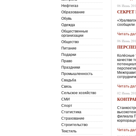
06 Июнь 20
Нефтегаз
СЕКРЕТ
Образование
Обувь
«Уралваго
сообщили 
Одежда
Общественные
Читать да
организации
06 Июнь 20
Общество
ПЕРСПЕ
Питание
Подарки
Колёсные 
качестве 
Право
потенциал
Праздники
перспекти
Межправит
Промышленность
сотрудниче
Свадьба
Читать да
Связь
Сельское хозяйство
02 Июнь 20
КОНТРА
СМИ
Спорт
Станкостр
Статистика
высокотех
филиала П
Страхование
корпорация
Строительство
Читать да
Текстиль