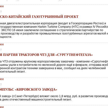
лее
17
СКО-КИТАЙСКИЙ ГАЗОТУРБИННЫЙ ПРОЕКТ
ная двигателестроительная корпорация (входит в Госкорпорацию Ростех) и
государственная компания Harbin Turbine Company (HTC) в рамках IV Российс
о ЭКСПО 16 июня заключили соглашение о стратегическом партнёрстве по
, производству и разработке промышленных газотурбинных агрегатов малой 
ощности.
лее
17
Я ПАРТИЯ ТРАКТОРОВ ЧТЗ ДЛЯ «СУРГУТНЕФТЕГАЗА»
ра ЧТЗ отгружены крупному корпоративному заказчику - компании «Сургутнефт
шины ушли к потребителю по железной дороге ещё в феврале, отправка все
ренной контрактом техники завершена в мае¸ сообщил на днях челябинский
оительный гигант.
лее
17
МПУЛЬС «КИРОВСКОГО ЗАВОДА»
 завод» (г.Санкт-Петербург) вложит около 1,8 млрд. руб. в развитие производ
а днях отечественный машиностроительный гигант.
лее