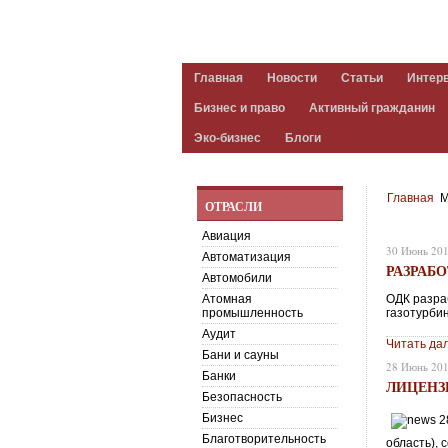
Главная
Новости
Статьи
Интер
Бизнес и право
Активный гражданин
Эко-бизнес
Блоги
Главная
М
ОТРАСЛИ
Авиация
30 Июнь 20
Автоматизация
РАЗРАБ
Автомобили
Атомная
ОДК разра
промышленность
газотурби
Аудит
Читать да
Бани и сауны
28 Июнь 20
Банки
ЛИЦЕНЗ
Безопасность
Бизнес
Благотворительность
область),