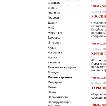
Вакансии
Читать да
Власть
22 Июнь 20
Геология
РОССИЙ
Геодезия
Дороги
Объединён
китайская 
ЖКХ
Китайског
Животные
поставкам
средней м
Здоровье
Интернет
Читать да
Кадры
13 Июнь 20
Косметика
КРУПНА
Космос
42 тракто
Культура
Первые ма
предусмот
Лечение на курортах
машиностр
Лошади
Машиностроение
Читать да
Медицина
07 Июнь 20
ТУРБОИ
Металл
Наука
«Кировский
Недвижимость
сообщил н
Неразрушающий
Читать да
контроль