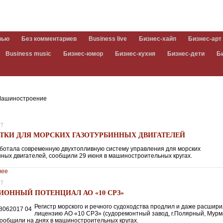
вью
Без комментариев
Business live
Бизнес-хайп
Бизнес-арт
Business music
Бизнес-юмор
Бизнес-кухня
Бизнес-дети
Б
ашиностроение
17
ОТКИ ДЛЯ МОРСКИХ ГАЗОТУРБИННЫХ ДВИГАТЕЛЕЙ
ботала современную двухтопливную систему управления для морских
нных двигателей, сообщили 29 июня в машиностроительных кругах.
лее
17
ИОННЫЙ ПОТЕНЦИАЛ АО «10 СРЗ»
Регистр морского и речного судоходства продлил и даже расшир
лицензию АО «10 СРЗ» (судоремонтный завод, г.Полярный, Мурм
 сообщили на днях в машиностроительных кругах.