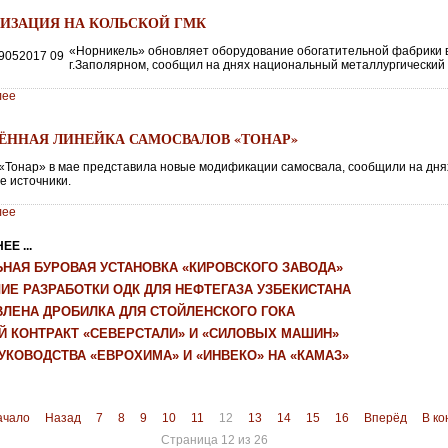
7
ИЗАЦИЯ НА КОЛЬСКОЙ ГМК
«Норникель» обновляет оборудование обогатительной фабрики 
г.Заполярном, сообщил на днях национальный металлургический 
лее
7
ЁННАЯ ЛИНЕЙКА САМОСВАЛОВ «ТОНАР»
«Тонар» в мае представила новые модификации самосвала, сообщили на дня
е источники.
лее
Е ...
ЬНАЯ БУРОВАЯ УСТАНОВКА «КИРОВСКОГО ЗАВОДА»
ИЕ РАЗРАБОТКИ ОДК ДЛЯ НЕФТЕГАЗА УЗБЕКИСТАНА
ВЛЕНА ДРОБИЛКА ДЛЯ СТОЙЛЕНСКОГО ГОКА
Й КОНТРАКТ «СЕВЕРСТАЛИ» И «СИЛОВЫХ МАШИН»
УКОВОДСТВА «ЕВРОХИМА» И «ИНВЕКО» НА «КАМАЗ»
ачало
Назад
7
8
9
10
11
12
13
14
15
16
Вперёд
В ко
Страница 12 из 26