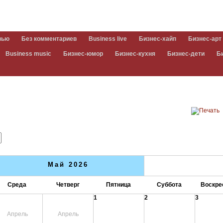
вью
Без комментариев
Business live
Бизнес-хайп
Бизнес-арт
Business music
Бизнес-юмор
Бизнес-кухня
Бизнес-дети
Б
Май 2026
Среда
Четверг
Пятница
Суббота
Воскре
1
2
3
Апрель
Апрель