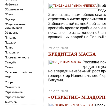
Нефтегаз
В о
Образование
под
Зато называя важнейшие слага
Обувь
строитель в числе приоритетов
Одежда
Забвение этой важнейшей запо
Общественные
крепёж!» чревато крайне серьёз
организации
печально, но из-за копеечной шп
Общество
крупнейших аварий на Саяно-Ш
Питание
Подарки
29 Апр 2020
Право
КРЕДИТНАЯ МАСКА
Праздники
Промышленность
Россияне пок
Свадьба
кредиты в ус
Связь
но впереди неизбежный рост пр
Сельское хозяйство
гендиректор Национального бюр
СМИ
Викулин.
Спорт
Статистика
27 Апр 2020
Страхование
«ОТКРЫТИЯ» М.ЗАДОР
Строительство
Текстиль
Росси