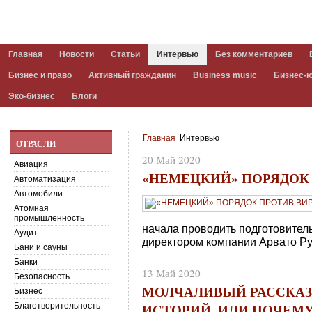
Главная
Новости
Статьи
Интервью
Без комментариев
Бизнес и право
Активный гражданин
Business music
Бизнес-
Эко-бизнес
Блоги
Главная
Интервью
ОТРАСЛИ
20 Май 2020
Авиация
«НЕМЕЦКИЙ» ПОРЯДОК
Автоматизация
Автомобили
Атомная
промышленность
начала проводить подготовител
Аудит
директором компании Арвато Р
Бани и сауны
Банки
13 Май 2020
Безопасность
МОЛЧАЛИВЫЙ РАССКА
Бизнес
ИСТОРИЙ, ИЛИ ПОЧЕМ
Благотворительность