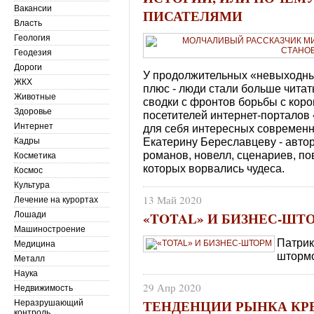
Вакансии
ПИСАТЕЛЯМИ
Власть
Геология
Геодезия
Дороги
У продолжительных «невыходных
ЖКХ
плюс - люди стали больше читать
Животные
сводки с фронтов борьбы с кор
Здоровье
посетителей интернет-порталов 
Интернет
для себя интересных современны
Екатерину Береславцеву - автор
Кадры
романов, новелл, сценариев, по
Косметика
которых ворвались чудеса.
Космос
Культура
13 Май 2020
Лечение на курортах
«TOTAL» И БИЗНЕС-ШТ
Лошади
Машиностроение
Патрик
Медицина
шторм
Металл
Наука
29 Апр 2020
Недвижимость
ТЕНДЕНЦИИ РЫНКА КР
Неразрушающий
контроль