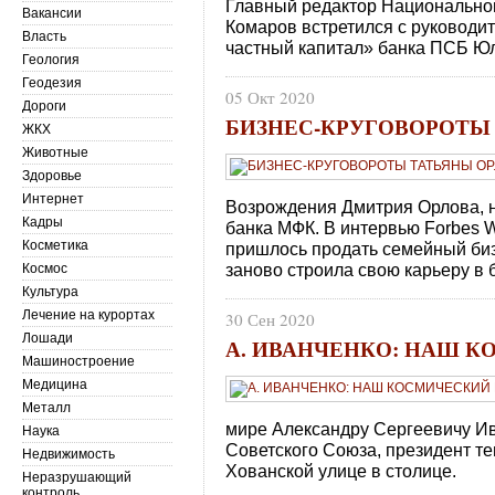
Главный редактор Национально
Вакансии
Комаров встретился с руководи
Власть
частный капитал» банка ПСБ Ю
Геология
Геодезия
05 Окт 2020
Дороги
БИЗНЕС-КРУГОВОРОТЫ
ЖКХ
Животные
Здоровье
Интернет
Возрождения Дмитрия Орлова, н
Кадры
банка МФК. В интервью Forbes 
Косметика
пришлось продать семейный биз
заново строила свою карьеру в 
Космос
Культура
Лечение на курортах
30 Сен 2020
Лошади
А. ИВАНЧЕНКО: НАШ 
Машиностроение
Медицина
Металл
мире Александру Сергеевичу Ив
Наука
Советского Союза, президент те
Недвижимость
Хованской улице в столице.
Неразрушающий
контроль