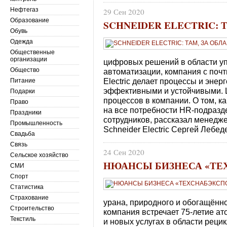
Нефтегаз
29 Сен 2020
Образование
SCHNEIDER ELECTRIC:
Обувь
Одежда
Общественные
организации
цифровых решений в области уп
Общество
автоматизации, компания с почт
Electric делает процессы и эн
Питание
эффективными и устойчивыми. 
Подарки
процессов в компании. О том, к
Право
на все потребности HR-подразде
Праздники
сотрудников, рассказал менед
Промышленность
Schneider Electric Сергей Лебед
Свадьба
Связь
24 Сен 2020
Сельское хозяйство
НЮАНСЫ БИЗНЕСА «ТЕ
СМИ
Спорт
Статистика
Страхование
урана, природного и обогащённо
Строительство
компания встречает 75-летие а
Текстиль
и новых услугах в области рецикл