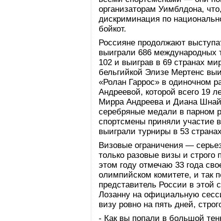
организаторам Уимблдона, что
дискриминация по национально
бойкот.
Россияне продолжают выступа
выиграли 686 международных т
102 и выиграв в 69 странах ми
бельгийкой Элизе Мертенс выи
«Ролан Гаррос» в одиночном 
Андреевой, которой всего 19 л
Мирра Андреева и Диана Шнай
серебряные медали в парном р
спортсмены приняли участие в
выиграли турниры в 53 странах
Визовые ограничения — серье
только разовые визы и строго п
этом году отмечаю 33 года св
олимпийском комитете, и так 
представитель России в этой 
Лозанну на официальную сес
визу ровно на пять дней, строг
- Как вы попали в большой те