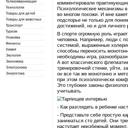
Телекоммуникации
комментировали практикующие
Технологии
Психологические механизмы в
Товары для детей
во многом похожи. И мне кажет
Товары для животных
подспорье не только для пони
достижений, но и для личного 
Транспорт
Туризм
В спорте огромную роль играе
Упаковка
человека. Например, люди с п
Финансы
системой, выраженные холерик
Химия
способны переносить монотонн
Экология
необходимы игра, разнообразие
Экономика
А вот классического флегматик
Электроника
тренировочной стенке, уйти, за
он все так же монотонно и мет
Энергетика
при этом психологически комфо
Это глубокие законы физиолог
учитывать.
- Как разглядеть в ребенке на
- Представьте себе простую к
заниматься сто детей. Они тре
наступает неизбежный момент,