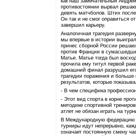
как наш замечательный Андре
противостоянии вырвал решаю
девять матчболов. Штих после
Он так и не смог оправиться от
завершил карьеру.
Аналогичная трагедия разверну
мы впервые в истории выигра
принес сборной России решаю
против Франции в сумасшедше
Матье. Матье тогда был восхо
прочила ему титул первой раке
домашний финал разрушил его
трагедии поражения и больше 
результатов, которые показыва
- В чем специфика профессион
- Этот вид спорта в корне про
методике спортивной трениров
атлет не обязан играть на турн
В Международную федерацию т
турниры идут непрерывно, каж
означает постоянную смену ча