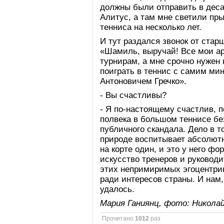
должны были отправить в дес
Алитус, а там мне светили пр
тенниса на несколько лет.
И тут раздался звонок от стар
«Шамиль, выручай! Все мои ар
турнирам, а мне срочно нуже
поиграть в теннис с самим м
Антоновичем Гречко».
- Вы счастливы?
- Я по-настоящему счастлив, 
полвека в большом теннисе без
публичного скандала. Дело в т
природе воспитывает абсолютн
на корте один, и это у него 
искусство тренеров и руководи
этих непримиримых эгоцентри
ради интересов страны. И нам,
удалось.
Мария Ганиянц, фото: Никола
Прочитано
1012
раз