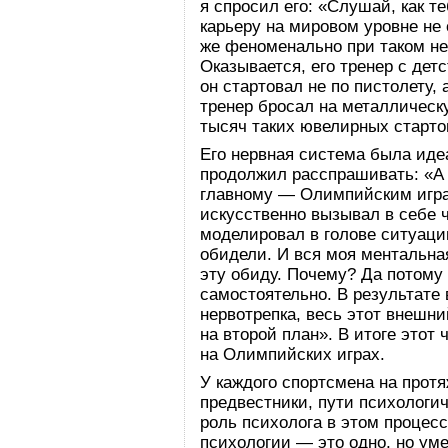
я спросил его: «Слушай, как т
карьеру на мировом уровне не
же феноменально при таком не
Оказывается, его тренер с дет
он стартовал не по пистолету,
тренер бросал на металлическу
тысяч таких ювелирных старто
Его нервная система была иде
продолжил расспрашивать: «А 
главному — Олимпийским игра
искусственно вызывал в себе 
моделировал в голове ситуаци
обидели. И вся моя ментальная
эту обиду. Почему? Да потому
самостоятельно. В результате
нервотрепка, весь этот внеш
на второй план». В итоге этот
на Олимпийских играх.
У каждого спортсмена на прот
предвестники, пути психологич
роль психолога в этом процесс
психологии — это одно, но уме