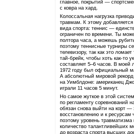
главное, покрытий — спортсмен
с ковра на хард.
Колоссальная нагрузка привод
травмам. К этому добавляется
вида спорта: теннис — единст
ограничен по времени. Ты може
полтора часа, а можешь рубит
поэтому теннисные турниры се
телевизору, так как это ломае
тай-брейк, чтобы хоть как-то у
составляет 5–6 часов. В моей 
1972 году был официальный ма
А абсолютный мировой рекорд 
на Уимблдоне: американец Дж
играли 11 часов 5 минут.
Но самое жуткое в этой систем
по регламенту соревнований н
обязан снова выйти на корт —
восстановлению и к ресурсам 
поэтому уровень травматизма 
количество талантливейших м
до возраста спорта высших до