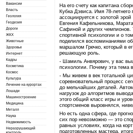
Вакансии
На его счету как капитана сбо
Власть
Кубка Дэвиса. Имя 78-летнего 
Геология
ассоциируется с золотой эрой
Геодезия
Евгения Кафельникова, Марат
Дороги
Сафиной и других чемпионов. 
спортивной психологии и о том
ЖКХ
поделился воспоминаниями об
Животные
маршалом Гречко, который в ег
Здоровье
решающую роль.
Интернет
Кадры
- Шамиль Анвярович, у вас вы
Косметика
психологии. Почему эта тема в
Космос
- Мы живем в век тотальной ц
Культура
соревновательный процесс сег
Лечение на курортах
до мельчайших деталей. Автом
Лошади
нагрузок до алгоритмов вывод
Машиностроение
этого общий класс игры и уро
Медицина
спортсменов выровнялся, ниве
Металл
Но есть одна сфера, где прогн
Наука
сих пор невозможно — это спо
Недвижимость
равных условиях, когда на кор
Неразрушающий
подготовленных мастера, итогов
контроль