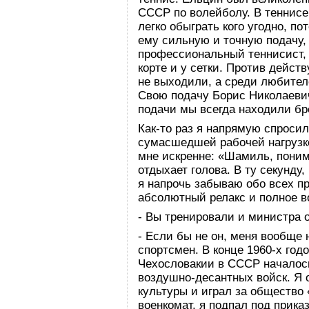
СССР по волейболу. В теннисе
легко обыграть кого угодно, п
ему сильную и точную подачу, 
профессиональный теннисист, 
корте и у сетки. Против дейс
не выходили, а среди любител
Свою подачу Борис Николаевич
подачи мы всегда находили б
Как-то раз я напрямую спросил
сумасшедшей рабочей нагрузк
мне искренне: «Шамиль, поним
отдыхает голова. В ту секунду,
я напрочь забываю обо всех п
абсолютный релакс и полное в
- Вы тренировали и министра
- Если бы не он, меня вообще 
спортсмен. В конце 1960-х год
Чехословакии в СССР началос
воздушно-десантных войск. Я 
культуры и играл за общество 
военкомат, я подпал под прика