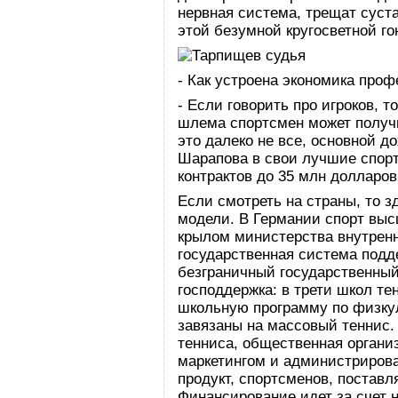
нервная система, трещат суст
этой безумной кругосветной го
- Как устроена экономика про
- Если говорить про игроков, 
шлема спортсмен может получи
это далеко не все, основной д
Шарапова в свои лучшие спор
контрактов до 35 млн долларов
Если смотреть на страны, то 
модели. В Германии спорт вы
крылом министерства внутрен
государственная система подд
безграничный государственны
господдержка: в трети школ т
школьную программу по физку
завязаны на массовый теннис
тенниса, общественная органи
маркетингом и администриров
продукт, спортсменов, постав
Финансирование идет за счет н