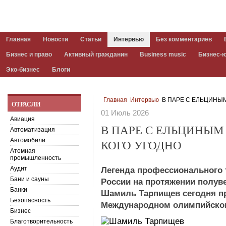
Главная
Новости
Статьи
Интервью
Без комментариев
Бизнес и право
Активный гражданин
Business music
Бизнес-
Эко-бизнес
Блоги
Главная
Интервью
В ПАРЕ С ЕЛЬЦИНЫ
ОТРАСЛИ
01 Июль 2026
Авиация
В ПАРЕ С ЕЛЬЦИНЫМ
Автоматизация
Автомобили
КОГО УГОДНО
Атомная
промышленность
Аудит
Легенда профессионального 
Бани и сауны
России на протяжении полуве
Банки
Шамиль Тарпищев сегодня пр
Безопасность
Международном олимпийском
Бизнес
Благотворительность