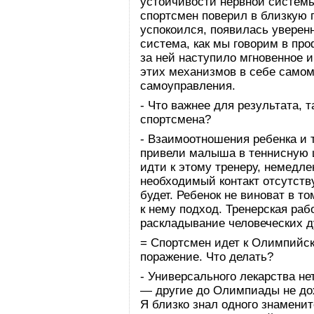
устойчивости нервной системы
спортсмен поверил в близкую 
успокоился, появилась уверенн
система, как мы говорим в пр
за ней наступило мгновенное 
этих механизмов в себе само
самоуправления.
- Что важнее для результата, 
спортсмена?
- Взаимоотношения ребенка и 
привели малыша в теннисную ш
идти к этому тренеру, немедле
необходимый контакт отсутств
будет. Ребенок не виноват в то
к нему подход. Тренерская ра
раскладывание человеческих 
= Спортсмен идет к Олимпийск
поражение. Что делать?
- Универсального лекарства не
— другие до Олимпиады не до
Я близко знал одного знаменито