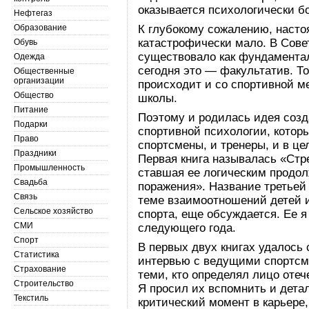
оказывается психологически б
Нефтегаз
Образование
К глубокому сожалению, насто
катастрофически мало. В Сове
Обувь
существовало как фундаментал
Одежда
сегодня это — факультатив. То
Общественные
организации
происходит и со спортивной м
Общество
школы.
Питание
Поэтому и родилась идея созд
Подарки
спортивной психологии, котор
Право
спортсмены, и тренеры, и в це
Праздники
Первая книга называлась «Стр
Промышленность
ставшая ее логическим продо
Свадьба
поражения». Название третьей
Связь
теме взаимоотношений детей и
Сельское хозяйство
спорта, еще обсуждается. Ее 
СМИ
следующего года.
Спорт
В первых двух книгах удалось
Статистика
интервью с ведущими спортсм
Страхование
теми, кто определял лицо отеч
Строительство
Я просил их вспомнить и дета
Текстиль
критический момент в карьере