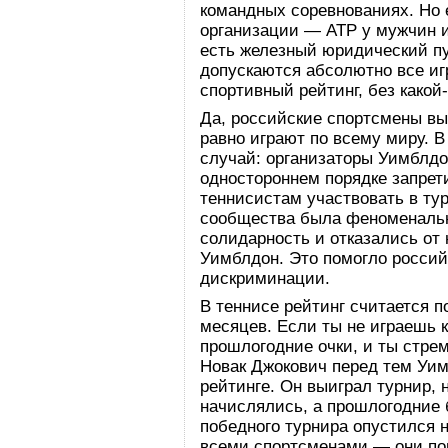
командных соревнованиях. Но
организации — ATP у мужчин и
есть железный юридический пу
допускаются абсолютно все и
спортивный рейтинг, без како
Да, российские спортсмены вы
равно играют по всему миру. 
случай: организаторы Уимблдо
одностороннем порядке запрет
теннисистам участвовать в ту
сообщества была феноменальн
солидарность и отказались от 
Уимблдон. Это помогло росси
дискриминации.
В теннисе рейтинг считается 
месяцев. Если ты не играешь к
прошлогодние очки, и ты стре
Новак Джокович перед тем Уи
рейтинге. Он выиграл турнир, но
начислялись, а прошлогодние б
победного турнира опустился 
всеми спортсменами — они по