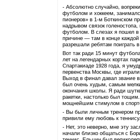
- Абсолютно случайно, вопреки
футболом и хоккеем, занимал
пионеров» в 1-м Боткинском п
надрывом связок голеностопа,
футболом. В слезах я пошел в
причине — там в конце каждой
разрешали ребятам поиграть в
Вот так ради 15 минут футбола
лет на легендарных кортах па
Спартакиаде 1928 года, я уму
первенства Москвы, где играл
Выход в финал давал звание в
был очень худым, самым мелки
окончания школы. Я ради шутк
ракетки, настолько был тощим
мощнейшим стимулом в спорт
- Вы были личным тренером пр
привили ему любовь к теннису
- Нет, это неверно, мне эту з
начали близко общаться с Бор
теннис. Ельцин был великоле