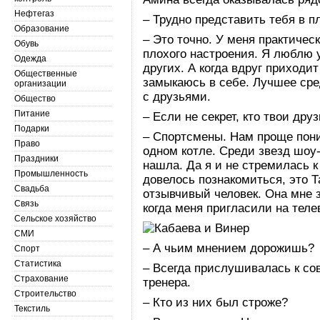
Нефтегаз
– Трудно представить тебя в п
Образование
– Это точно. У меня практичес
Обувь
плохого настроения. Я люблю
Одежда
других. А когда вдруг приходит
Общественные
замыкаюсь в себе. Лучшее сре
организации
с друзьями.
Общество
Питание
– Если не секрет, кто твои дру
Подарки
– Спортсмены. Нам проще пони
Право
одном котле. Среди звезд шоу
Праздники
нашла. Да я и не стремилась к
Промышленность
довелось познакомиться, это 
Свадьба
отзывчивый человек. Она мне з
Связь
когда меня пригласили на теле
Сельское хозяйство
СМИ
– А чьим мнением дорожишь?
Спорт
Статистика
– Всегда прислушивалась к со
Страхование
тренера.
Строительство
– Кто из них был строже?
Текстиль