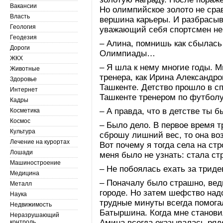
Вакансии
Но олимпийское золото не сра
Власть
вершина карьеры. И разбрасыв
Геология
уважающий себя спортсмен не 
Геодезия
– Алина, помнишь как сбылась 
Дороги
Олимпиады…
ЖКХ
– Я шла к нему многие годы. М
Животные
тренера, как Ирина Александро
Здоровье
Ташкенте. Детство прошло в с
Интернет
Ташкенте тренером по футболу
Кадры
– А правда, что в детстве ты 
Косметика
Космос
– Было дело. В первое время т
Культура
сброшу лишний вес, то она во
Лечение на курортах
Вот почему я тогда села на ст
Лошади
меня было не узнать: стала ст
Машиностроение
– Не побоялась ехать за триде
Медицина
– Поначалу было страшно, вед
Металл
городе. Но затем шефство над
Наука
трудные минуты всегда помога
Недвижимость
Батыршина. Когда мне становил
Неразрушающий
Амина всегда оказывалась ряд
контроль