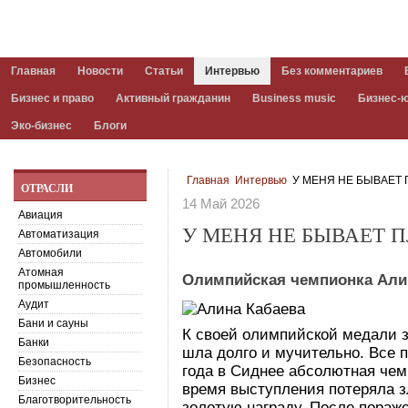
Главная
Новости
Статьи
Интервью
Без комментариев
Бизнес и право
Активный гражданин
Business music
Бизнес-
Эко-бизнес
Блоги
Главная
Интервью
У МЕНЯ НЕ БЫВАЕТ
ОТРАСЛИ
14 Май 2026
Авиация
У МЕНЯ НЕ БЫВАЕТ 
Автоматизация
Автомобили
Атомная
Олимпийская чемпионка Алин
промышленность
Аудит
Бани и сауны
К своей олимпийской медали 
Банки
шла долго и мучительно. Все п
Безопасность
года в Сиднее абсолютная чем
Бизнес
время выступления потеряла з
Благотворительность
золотую награду. После пораж